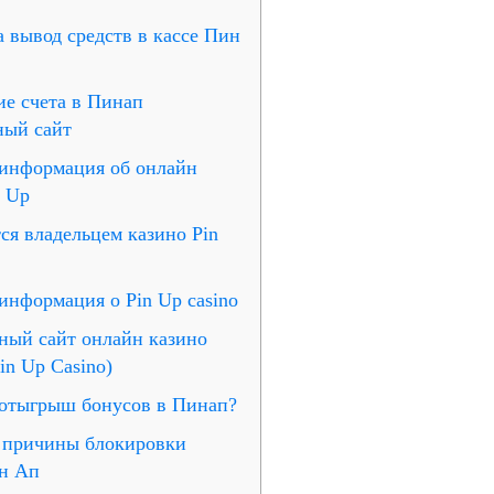
 вывод средств в кассе Пин
е счета в Пинап
ный сайт
информация об онлайн
n Up
тся владельцем казино Pin
информация о Pin Up casino
ый сайт онлайн казино
in Up Casino)
 отыгрыш бонусов в Пинап?
 причины блокировки
ин Ап