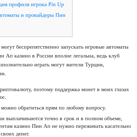
ия профиля игрока Pin Up
втоматы и провайдеры Пин
 могут беспрепятственно запускать игровые автоматы
ин Ап казино в России вполне легальна, ведь клуб
ополнительно играть могут жители Турции,
ии.
криптовалюту, поэтому поддержка монет в моих глазах
юс.
 можно обратиться прям по любому вопросу.
и выплачиваются точно в срок и в полном объеме,
ентам казино Пин Ап не нужно переживать касательно
своих денег.