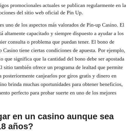
igos promocionales actuales se publican regularmente en la
ciones del sitio web oficial de Pin Up.
e es uno de los aspectos más valorados de Pin-up Casino. El
tá altamente capacitado y siempre dispuesto a ayudar a los
ier consulta o problema que puedan tener. El bono de
 Casino tiene ciertas condiciones de apuesta. Por ejemplo,
 lo que significa que la cantidad del bono debe ser apostada
l sitio también ofrece un programa de lealtad que permite
 posteriormente canjearlos por giros gratis y dinero en
ino brinda muchas oportunidades para obtener beneficios,
ento perfecto para probar suerte en uno de los mejores
ar en un casino aunque sea
18 años?