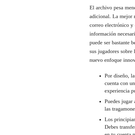
El archivo pesa men
adicional. La mejor 
correo electrónico y
información necesari
puede ser bastante b
sus jugadores sobre
nuevo enfoque innov
Por diseño, l
cuenta con una
experiencia p
Puedes jugar 
las tragamone
Los principian
Debes transfe
en tu cuenta 