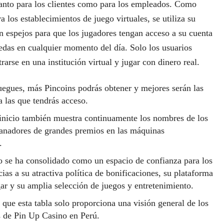
tanto para los clientes como para los empleados. Como
 los establecimientos de juego virtuales, se utiliza su
n espejos para que los jugadores tengan acceso a su cuenta
edas en cualquier momento del día. Solo los usuarios
rarse en una institución virtual y jugar con dinero real.
egues, más Pincoins podrás obtener y mejores serán las
 las que tendrás acceso.
inicio también muestra continuamente los nombres de los
anadores de grandes premios en las máquinas
.
 se ha consolidado como un espacio de confianza para los
ias a su atractiva política de bonificaciones, su plataforma
gar y su amplia selección de juegos y entretenimiento.
 que esta tabla solo proporciona una visión general de los
s de Pin Up Casino en Perú.