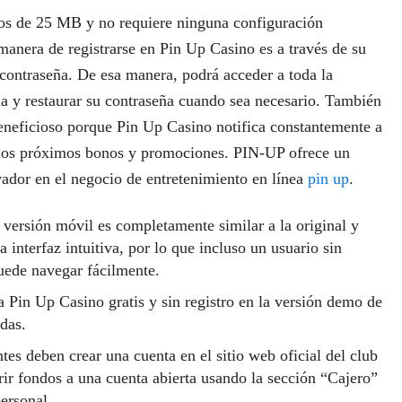
os de 25 MB y no requiere ninguna configuración
manera de registrarse en Pin Up Casino es a través de su
 contraseña. De esa manera, podrá acceder a toda la
a y restaurar su contraseña cuando sea necesario. También
eneficioso porque Pin Up Casino notifica constantemente a
 los próximos bonos y promociones. PIN-UP ofrece un
ador en el negocio de entretenimiento en línea
pin up
.
a versión móvil es completamente similar a la original y
 interfaz intuitiva, por lo que incluso un usuario sin
uede navegar fácilmente.
a Pin Up Casino gratis y sin registro en la versión demo de
das.
tes deben crear una cuenta en el sitio web oficial del club
rir fondos a una cuenta abierta usando la sección “Cajero”
personal.