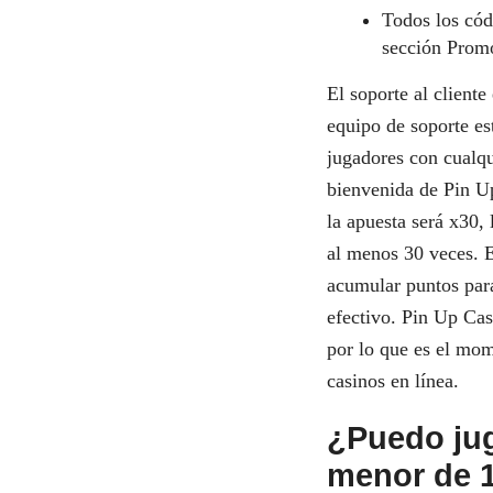
Todos los cód
sección Promo
El soporte al client
equipo de soporte es
jugadores con cualqu
bienvenida de Pin Up
la apuesta será x30,
al menos 30 veces. E
acumular puntos para
efectivo. Pin Up Cas
por lo que es el mom
casinos en línea.
¿Puedo jug
menor de 