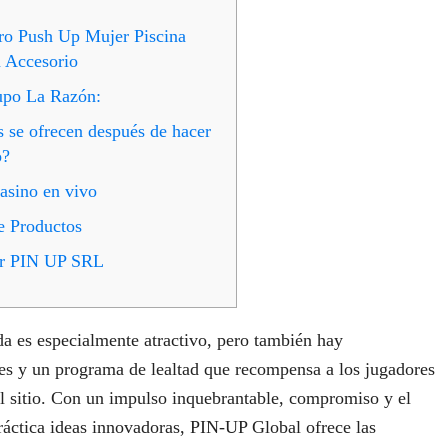
ro Push Up Mujer Piscina
 Accesorio
upo La Razón:
 se ofrecen después de hacer
o?
casino en vivo
e Productos
r PIN UP SRL
a es especialmente atractivo, pero también hay
es y un programa de lealtad que recompensa a los jugadores
el sitio. Con un impulso inquebrantable, compromiso y el
ráctica ideas innovadoras, PIN-UP Global ofrece las