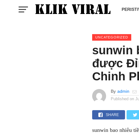
PERIST
UNCATEGORIZED
sunwin b
được Đỉ
Chinh P
By
admin
Published on
Ju
SHARE
sunwin bao nhiêu tiề