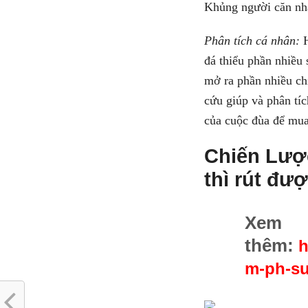
Khủng người căn nhà
Phân tích cá nhân:
H
đá thiểu phần nhiều
mở ra phần nhiều ch
cứu giúp và phân tíc
của cuộc đùa để mua
Chiến Lược
thì rút đ
Xem
thêm:
h
m-ph-su