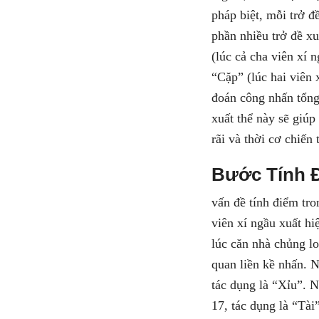
pháp biệt, mỗi trở đ
phần nhiều trở đề x
(lúc cả cha viên xí 
“Cặp” (lúc hai viên 
đoán công nhấn tổng
xuất thể này sẽ giúp
rãi và thời cơ chiến 
Bước Tính Đ
vấn đề tính điểm tron
viên xí ngầu xuất h
lúc căn nhà chủng lo
quan liền kề nhấn. 
tác dụng là “Xỉu”. 
17, tác dụng là “Tài