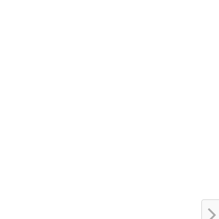
jun88/kh-