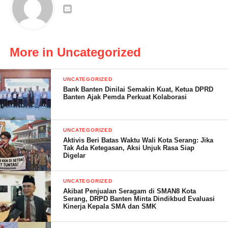
lại “sunwin jindal steel”. Nhưng kề bên phần nhiều thời dịp say
đắm, người nghịch cũng buộc phải buộc phải tỉnh giấc táo trước
phần nhiều bao gồm tương lai cảnh nguy hiểm.
More in Uncategorized
Sự say đắm của game online và
thiên hướng hiên giờ
UNCATEGORIZED
Thị Trường game online hiên giờ vô với sôi động với 1 loạt thể
Bank Banten Dinilai Semakin Kuat, Ketua DPRD
Banten Ajak Pemda Perkuat Kolaborasi
loại rộng mập về chuyên mục, trong khoảng game phương thức,
game nhập vai mang lại hơn cả game thể thao điện tử. Sự thuận
lợi, tác dụng kết nối đồng minh và tính vui nghịch giải trí cao là
UNCATEGORIZED
phần nhiều nhân tố đắm đuối một lượng mập người nghịch. Xu
Aktivis Beri Batas Waktu Wali Kota Serang: Jika
Tak Ada Ketegasan, Aksi Unjuk Rasa Siap
hướng nghịch game show online tăng rộng mập, đặc biệt là
Digelar
trong khách hàng teen, thi công một thị phần nhiều lao và thực
lực tiền bạc mập. đa phần căn nguyên, phần mập mỗi phòng
UNCATEGORIZED
nguyên liên hệ mang lại “sunwin jindal steel”, đang tận dụng xu
Akibat Penjualan Seragam di SMAN8 Kota
Serang, DRPD Banten Minta Dindikbud Evaluasi
hướng này để đắm đuối quý khách hàng hàng.
Kinerja Kepala SMA dan SMK
Cơ hội tiền bạc trong khoảng