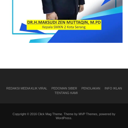
an toàn đánh tiếng và lừa hòn đảo luôn là mối tốt thỏm mập. đa
phần trang web cá cược giả mạo, lừa hòn đảo người nghịch giật
chiếm tiền nong. Người nghịch bắt buộc buộc phải chuyên chút
sang lọc phần nhiều căn nguyên uy tín và an toàn và đáng an
toàn và đáng an toàn để phòng cản bị lừa hòn đảo. Việc điều tra
kỹ đánh tiếng về căn nguyên “sunwin jindal steel”, nếu cũng
như bao gồm đối sánh tương quan mang lại cá cược, là điều bắt
buộc để bảo đảm quyền lợi và trách nhiệm của bao bao gồm
khách hàng dạng thân làn da đình khách hàng.
Khía cạnh pháp lý và lề giải pháp
của Chính che
REDAKSI MEDIA KLIK VIRAL
PEDOMAN SIBER
PENOLAKAN
INFO IKLAN
Hoạt động cá cược trực đường bị buộc ràng bởi vày sắp tới cũng
TENTANG KAMI
như lề giải pháp điều khoản. Người nghịch bắt buộc buộc phải
tuân hành điều khoản và chỉ còn bắt đầu làm cá cược tại mỗi
phòng nguyên được trao giấy phép hoạt động hợp pháp. Việc
Copyright © 2016 Click Mag Theme. Theme by MVP Themes, powered by
WordPress.
hiểu ra về sắp tới cũng như lề giải pháp điều khoản liên hệ mang