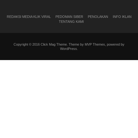
REDAKSI MEDIA KLIK VIRAL
PEDOMAN SIBER
PENOLAKAN
INFO IKLAN
TENTANG KAMI
Copyright © 2016 Click Mag Theme. Theme by MVP Themes, powered by
WordPress.