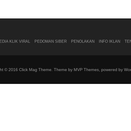
DIA KLIK VIRAL
PEDOMAN SIBER
PENOLAKAN
INFO IKLAN
TE
ght © 2016 Click Mag Theme. Theme by MVP Themes, powered by Wor