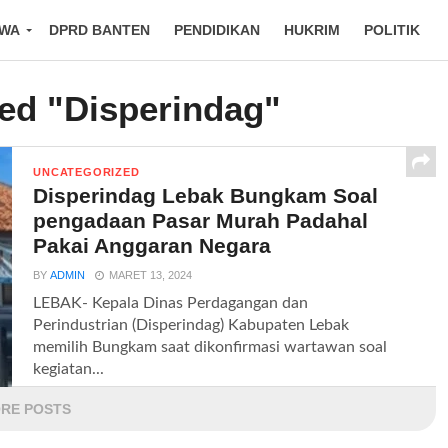
IWA
DPRD BANTEN
PENDIDIKAN
HUKRIM
POLITIK
ged "Disperindag"
UNCATEGORIZED
Disperindag Lebak Bungkam Soal
pengadaan Pasar Murah Padahal
Pakai Anggaran Negara
BY
ADMIN
MARET 13, 2024
LEBAK- Kepala Dinas Perdagangan dan
Perindustrian (Disperindag) Kabupaten Lebak
memilih Bungkam saat dikonfirmasi wartawan soal
kegiatan...
RE POSTS