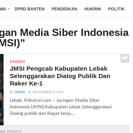
IWA
DPRD BANTEN
PENDIDIKAN
HUKRIM
POLITIK
ngan Media Siber Indonesia
MSI)"
DAERAH
JMSI Pengcab Kabupaten Lebak
Selenggarakan Dialog Publik Dan
Raker Ke-1
BY
ADMIN
SEPTEMBER 9, 2023
Lebak, Klikviral.com – Jaringan Media Siber
Indonesia (JMSI) Kabupaten Lebak Selenggarakan
Dialog publik dan Rapat kerja,...
RE POSTS