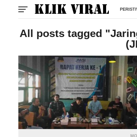
PERIST
All posts tagged "Jari
(J
MO