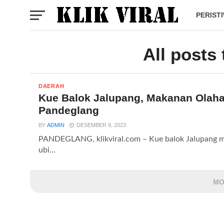
PERIST
All posts
DAERAH
Kue Balok Jalupang, Makanan Olah
Pandeglang
BY
ADMIN
DESEMBER 9, 2023
PANDEGLANG, klikviral.com – Kue balok Jalupang mem
ubi...
MO