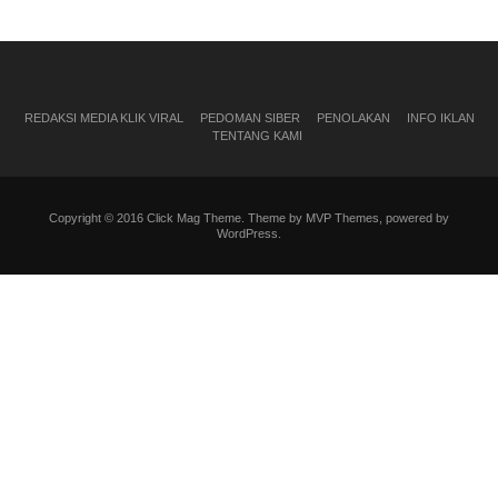
REDAKSI MEDIA KLIK VIRAL
PEDOMAN SIBER
PENOLAKAN
INFO IKLAN
TENTANG KAMI
Copyright © 2016 Click Mag Theme. Theme by MVP Themes, powered by
WordPress.