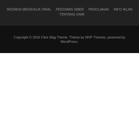
REDAKSI MEDIA KLIK VIRAL
PEDOMAN SIBER
PENOLAKAN
INFO IKLAN
TENTANG KAMI
Copyright © 2016 Click Mag Theme. Theme by MVP Themes, powered by
WordPress.