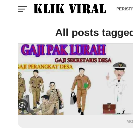
PERIST
All posts tagge
MO