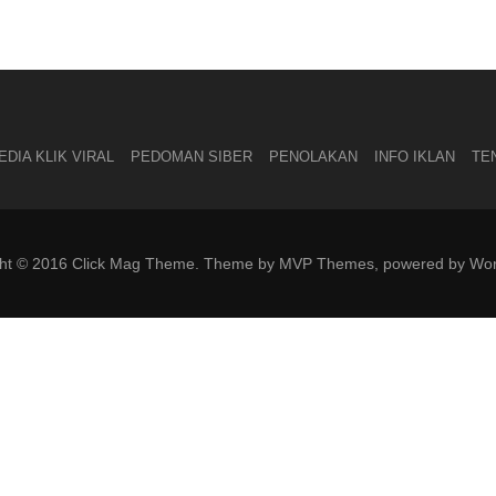
DIA KLIK VIRAL
PEDOMAN SIBER
PENOLAKAN
INFO IKLAN
TE
ght © 2016 Click Mag Theme. Theme by MVP Themes, powered by Wor