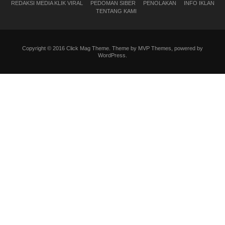
REDAKSI MEDIA KLIK VIRAL
PEDOMAN SIBER
PENOLAKAN
INFO IKLAN
TENTANG KAMI
Copyright © 2016 Click Mag Theme. Theme by MVP Themes, powered by
WordPress.