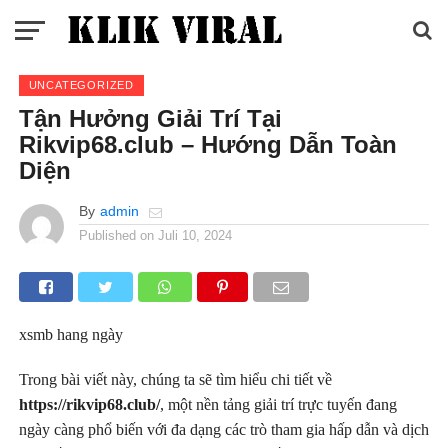
UNCATEGORIZED
Tận Hưởng Giải Trí Tại
Rikvip68.club – Hướng Dẫn Toàn
Diện
By
admin
Published on
Juli 10, 2024
xsmb hang ngày
Trong bài viết này, chúng ta sẽ tìm hiểu chi tiết về
https://rikvip68.club/
, một nền tảng giải trí trực tuyến đang
ngày càng phổ biến với đa dạng các trò tham gia hấp dẫn và dịch