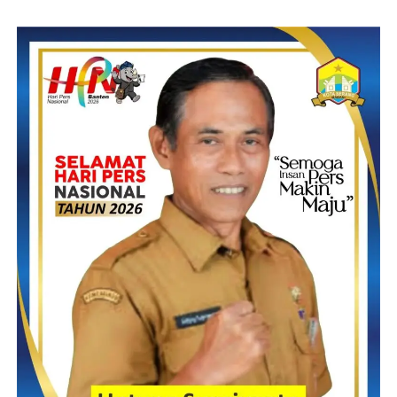
thuần mà còn là một hệ sinh thái giải trí đang không ngừng phát
triển, mang lại giá trị lâu dài cho người dùng.
Đội ngũ đằng sau Rikvip68.club
Đội ngũ phát triển của Rikvip68.club là yếu đặt cược thêm then
chốt góp phần vào sự thành công của nền tảng này. Họ bao gồm
các chuyên gia công nghệ, nhà thiết kế game và chuyên viên bảo
mật có kinh nghiệm phong phú, đến từ nhiều quốc gia khác
nhau. Ví dụ, bộ phận kỹ thuật thường xuyên làm việc để tối ưu
hóa hệ thống, đảm bảo rằng
https://rikvip68.club/
hoạt động
mượt mà ngay cả trong giờ cao điểm. Điều đáng chú ý là đội
ngũ này luôn ưu tiên phản hồi từ người dùng, như qua các buổi
khảo sát hoặc diễn đàn cộng đồng, để cải thiện dịch vụ liên tục.
Họ không chỉ tập trung vào khía cạnh kỹ thuật mà còn chú trọng
đến trải nghiệm người dùng, chẳng hạn như thiết kế app cá đặt
cược tiện lợi và tích hợp các tính năng chăm sóc khách hàng
24/7.