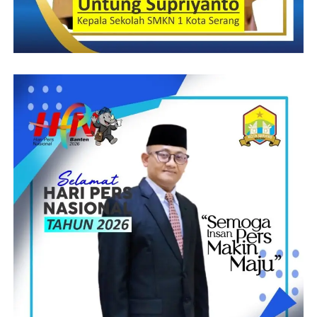
Bên cạnh đó, đội ngũ quản lý của Rikvip68.club bao gồm các
lãnh đạo có tầm nhìn chiến lược, người đã dẫn dắt nền tảng vượt
qua các giai đoạn khó khăn, như đại dịch COVID-19, bằng cách
chuyển đổi sang mô hình trực tuyến hoàn toàn. Họ đầu tư mạnh
mẽ vào đào tạo nhân sự, đảm bảo rằng mọi thành viên đều nắm
vững các tiêu chuẩn đảm bảo an ninh và bảo mật dữ liệu. Điều
này giúp
https://rikvip68.club/
xây dựng được lòng tin từ người
dùng, đặc biệt trong bối cảnh an ninh mạng ngày càng phức tạp.
Tóm lại, đội ngũ đằng sau Rikvip68.club không chỉ là những
người làm việc mà còn là những người đồng hành, luôn cam kết
mang đến trải nghiệm giải trí tốt nhất.
Đối tượng mục tiêu và cộng
đồng người dùng
Rikvip68.club hướng đến một đối tượng đa dạng, từ những
game thủ mới bắt