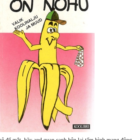
phê để mắt, hãy and quan cạnh bên lại tấm hình mang đông