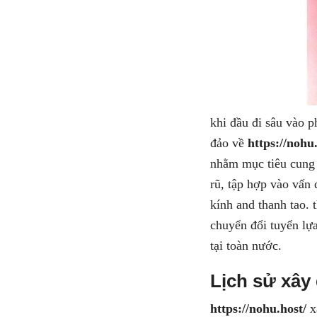
khi đầu đi sâu vào 
đảo về
https://nohu
nhằm mục tiêu cung ứ
rũ, tập hợp vào vấn 
kính and thanh tao. 
chuyển đổi tuyển lựa
tại toàn nước.
Lịch sử xây 
https://nohu.host/
x