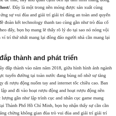
.host/
. Đây là một trong nền móng được sản xuất cùng
ng sự vui đùa and giải trí giải trí đáng an toàn and quyến
đề đoàn kết technology thanh tao cùng gần như trò đùa cổ
theo đấy, bọn họ mang lẽ thấy rõ lý do tại sao nó nóng vội
 ví trí thứ nhất mang lại đông đảo người nhà cần mang lại
đắp thành and phát triển
ây đắp thành vào năm năm 2018, giữa hình hình ảnh ngành
ực tuyến đường tại toàn nước đang bùng nổ nhờ sự tăng
gy di rượu động nuốm tay and internet tốc chiều cao. Ban
h lập and đi vào hoạt rượu động and hoạt rượu động nền
 lượng gần như lập trình cục and nhân cục game mang
tại Thành Phố Hồ Chí Minh, bọn họ nhận thấy sự cần cần
ng chừng không gian đùa trò vui đùa and giải trí giải trí