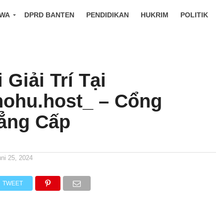
IWA
DPRD BANTEN
PENDIDIKAN
HUKRIM
POLITIK
 Giải Trí Tại
nohu.host_ – Cổng
ẳng Cấp
uni 25, 2024
TWEET