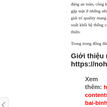
đáng an toàn, công 
gặp mặt ở những nền
giải trí quality man
xuất khối hệ thống 
thiện.
Trong trong đông đ
Giới thiệu
https://no
Xem
thêm:
h
contents
bai-bin