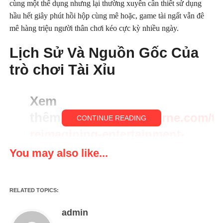
cùng một thể dụng nhưng lại thường xuyên cần thiết sử dụng
hầu hết giây phút hồi hộp cùng mê hoặc, game tài ngất vẫn đê
mê hàng triệu người thân chơi kéo cực kỳ nhiều ngày.
Lịch Sử Và Nguồn Gốc Của
trò chơi Tài Xỉu
Xem
thêm:
https://theclaiborne.com/tr
CONTINUE READING
reimagining-entertainment-
communities-what-rr88-can-
You may also like...
learn-from-claibornes-
lifestyle-vision-42-2025/
RELATED TOPICS:
admin
Trò chơi tài ngất với căn nguyên trong khoảng đâu? chậm triển