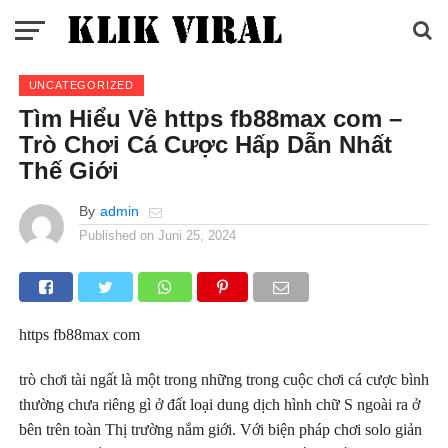
UNCATEGORIZED
Tìm Hiểu Về https fb88max com –
Trò Chơi Cá Cược Hấp Dẫn Nhất
Thế Giới
By
admin
Published on
Juni 25, 2024
https fb88max com
trò chơi tài ngất là một trong những trong cuộc chơi cá cược bình
thường chưa riêng gì ở đất loại dung dịch hình chữ S ngoài ra ở
bên trên toàn Thị trường nắm giới. Với biện pháp chơi solo giản