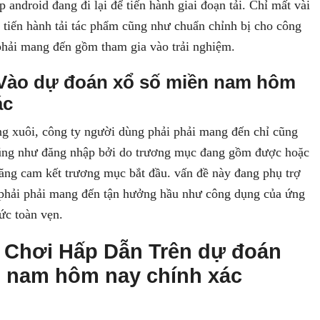
p android đang đi lại để tiến hành giai đoạn tải. Chỉ mất vài
 tiến hành tải tác phẩm cũng như chuẩn chỉnh bị cho công
phải mang đến gồm tham gia vào trải nghiệm.
Vào dự đoán xổ số miền nam hôm
ác
ng xuôi, công ty người dùng phải phải mang đến chỉ cũng
ng như đăng nhập bởi do trương mục đang gồm được hoặc
đăng cam kết trương mục bắt đầu. vấn đề này đang phụ trợ
phải phải mang đến tận hưởng hầu như công dụng của ứng
ức toàn vẹn.
 Chơi Hấp Dẫn Trên dự đoán
n nam hôm nay chính xác