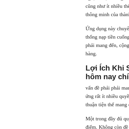
cũng như ít nhiều t
thông minh của thàn
Ứng dụng này chuyên
thống nạp tiền cuống
phải mang đến, cộng
hàng.
Lợi Ích Khi
hôm nay chí
vấn đề phải phải m
ứng rất ít nhiều quy
thuận tiện thể mang
Một trong đầy đủ quy
điểm. Không còn đề 