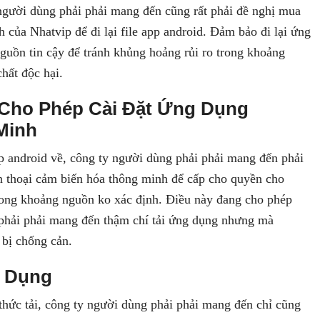
 người dùng phải phải mang đến cũng rất phải đề nghị mua
h của Nhatvip để đi lại file app android. Đảm bảo đi lại ứng
guồn tin cậy để tránh khủng hoảng rủi ro trong khoảng
hất độc hại.
 Cho Phép Cài Đặt Ứng Dụng
Minh
app android về, công ty người dùng phải phải mang đến phải
ện thoại cảm biến hóa thông minh để cấp cho quyền cho
rong khoảng nguồn ko xác định. Điều này đang cho phép
phải phải mang đến thậm chí tải ứng dụng nhưng mà
bị chống cản.
g Dụng
thức tải, công ty người dùng phải phải mang đến chỉ cũng