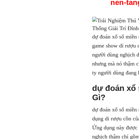
nen-tan
dự đoán xổ số miền 
game show di rượu c
người dùng nghịch d
nhưng mà nó thậm c
ty người dùng đang 
dự đoán xổ 
Gì?
dự đoán xổ số miền
dụng di rượu cồn củ
Ứng dụng này được b
nghịch thậm chí gồm