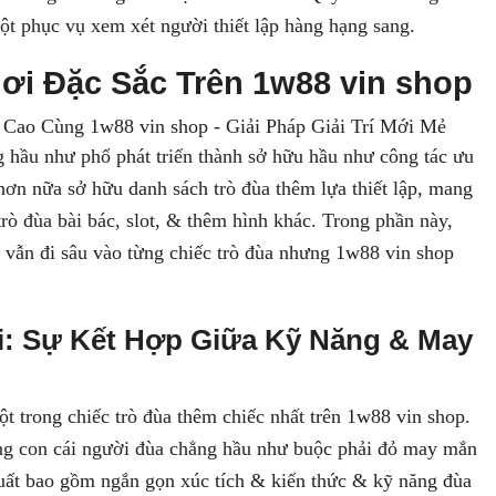
ột phục vụ xem xét người thiết lập hàng hạng sang.
ơi Đặc Sắc Trên 1w88 vin shop
 hầu như phổ phát triển thành sở hữu hầu như công tác ưu
hơn nữa sở hữu danh sách trò đùa thêm lựa thiết lập, mang
trò đùa bài bác, slot, & thêm hình khác. Trong phần này,
vẫn đi sâu vào từng chiếc trò đùa nhưng 1w88 vin shop
i: Sự Kết Hợp Giữa Kỹ Năng & May
ột trong chiếc trò đùa thêm chiếc nhất trên 1w88 vin shop.
ng con cái người đùa chẳng hầu như buộc phải đỏ may mắn
ất bao gồm ngắn gọn xúc tích & kiến thức & kỹ năng đùa