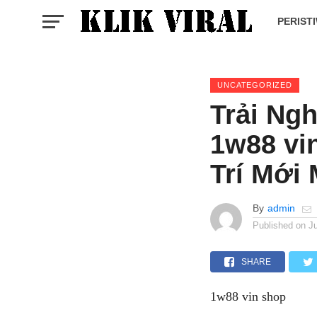
PERIST
UNCATEGORIZED
Trải Ng
1w88 vin
Trí Mới
By
admin
Published on
Ju
SHARE
1w88 vin shop