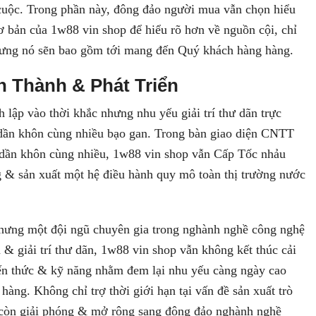
cuộc. Trong phần này, đông đảo người mua vẫn chọn hiểu
ơ bản của 1w88 vin shop để hiểu rõ hơn về nguồn cội, chỉ
hưng nó sẽn bao gồm tới mang đến Quý khách hàng hàng.
h Thành & Phát Triển
 lập vào thời khắc nhưng nhu yếu giải trí thư dãn trực
dần khôn cùng nhiều bạo gan. Trong bàn giao diện CNTT
 dần khôn cùng nhiều, 1w88 vin shop vẫn Cấp Tốc nhảu
& sản xuất một hệ điều hành quy mô toàn thị trường nước
hưng một đội ngũ chuyên gia trong nghành nghề công nghệ
ển & giải trí thư dãn, 1w88 vin shop vẫn không kết thúc cải
ến thức & kỹ năng nhằm đem lại nhu yếu càng ngày cao
àng. Không chỉ trợ thời giới hạn tại vấn đề sản xuất trò
 còn giải phóng & mở rộng sang đông đảo nghành nghề