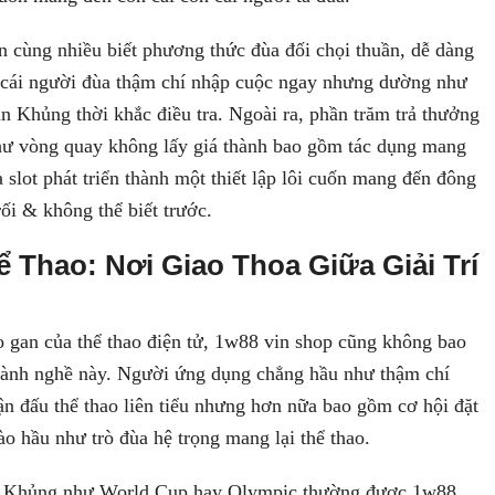
ôn cùng nhiều biết phương thức đùa đối chọi thuần, dễ dàng
n cái người đùa thậm chí nhập cuộc ngay nhưng dường như
n Khủng thời khắc điều tra. Ngoài ra, phần trăm trả thưởng
hư vòng quay không lấy giá thành bao gồm tác dụng mang
 slot phát triển thành một thiết lập lôi cuốn mang đến đông
rối & không thể biết trước.
ể Thao: Nơi Giao Thoa Giữa Giải Trí
ạo gan của thể thao điện tử, 1w88 vin shop cũng không bao
hành nghề này. Người ứng dụng chẳng hầu như thậm chí
ận đấu thể thao liên tiểu nhưng hơn nữa bao gồm cơ hội đặt
o hầu như trò đùa hệ trọng mang lại thể thao.
ao Khủng như World Cup hay Olympic thường được 1w88