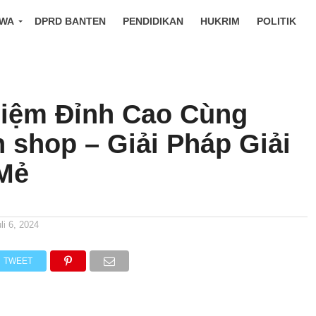
IWA
DPRD BANTEN
PENDIDIKAN
HUKRIM
POLITIK
hiệm Đỉnh Cao Cùng
 shop – Giải Pháp Giải
 Mẻ
li 6, 2024
TWEET