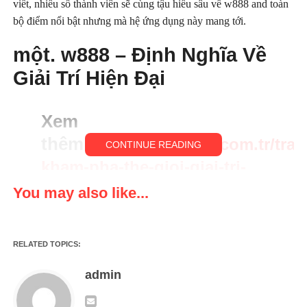
viết, nhiều số thành viên sẽ cùng tậu hiểu sâu về w888 and toàn
bộ điểm nổi bật nhưng mà hệ ứng dụng này mang tới.
một. w888 – Định Nghĩa Về
Giải Trí Hiện Đại
Xem
thêm:
https://snkimya.com.tr/trad
CONTINUE READING
kham-pha-the-gioi-giai-tri-
truc-tuyen-voi-dang-nhap-
You may also like...
u888-huong-dan-kinh-
nghiem-3-2025/
RELATED TOPICS:
admin