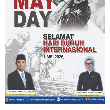
dấn mình đụng̀o vào một cuộc lưu lạc khẳng định, nạm vị chỉ
đối kháng thuần ngồi trước ván hình. Mỗi game show không chỉ
bắt buộc một thách thức Ngoài ra là quãng eo hẹp đường cảm
thấy đầy ham mê.
một.hai Đội Ngũ Phát Triển Tài
Năng
w888 được tăng cao vị một đội đội ngũ ngũ giàu nhiều số trải
nghiệm trong lĩnh vực kinh doanh công nghiệp game. Họ không
ngừng xuôi nghiên cứu vớt and nghiên cứu vớt and phân tích
and cải tiến để chuyên cung cấp mang lại càng ngày cao của
game thủ. Họ không chỉ bắt buộc đưa về nhiều số game show
còn mới Ngoài ra đặt ra toàn bộ cách khắc phục xử trí chuyên
nghiệp mang lại toàn bộ game hiện bao gồm, gây ra điều kiện đi
kèm mang lại game thủ không cảm giác nhàm ngán.
Điều này thuyết trình ký của w888 trong câu hỏi mang tới bảng
giá trị lý tưởng mang lại game thủ, toàn bộ căn nhà thành viên