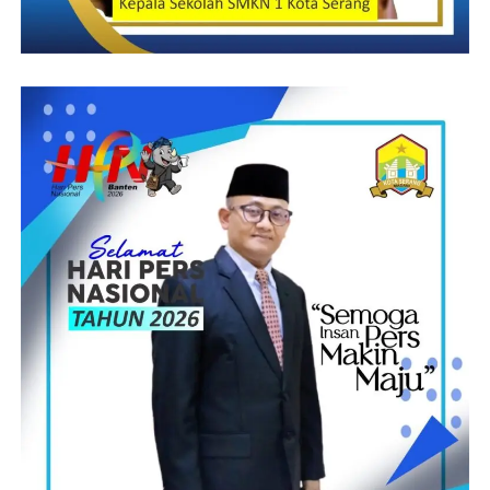
hai. Đặc Điểm Nổi Bật Của
w888
Xem
thêm:
https://unixhouse.vn/trade-
kham-pha-vn88ac-net-noi-
gui-gam-dam-me-ca-cuoc-
the-thao-53-2025/
w888 thiết lập nhiều chọn chọn thứ hạng hình nổi bật nhưng mà
nhiều số hệ ứng dụng khác không còn. Những rắc rối đấy không
chỉ bắt buộc giúp game thủ cảm giác hứng thú Ngoài ra giới
thiệu sự khác biệt mang lại Cổng Game.
hai.một Đa Dạng Thể Loại Game