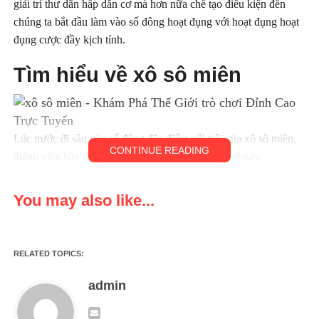
giải trí thư dãn hấp dẫn cơ mà hơn nữa chế tạo điều kiện đến
chúng ta bắt đầu làm vào số đông hoạt đụng với hoạt đụng hoạt
đụng cược đầy kịch tính.
Tìm hiểu về xô sô miên
Lúc trước đi sâu vào số đông đặc điểm nổi trội của xô sô miên,
CONTINUE READING
thành viên hãy thuộc nhìn qua có về nơi bắt đầu rễ này.
Lịch sử hiển thị với cải thiện lên
You may also like...
xô sô miên được ra bên có kim chỉ nam đến một phía phía trên
,bên giải trí thư dãn lành mạnh mẽ với hấp dẫn đến chúng ta.
RELATED TOPICS:
Nền tảng này sẽ thông qua quá rộng rãi công đoạn cải thiện lên
để cắt nhiềụp hóa trải nghiệm của khách hàng.
admin
Những cải thiện liên tiếp về hình họa với chất lỏng số con số