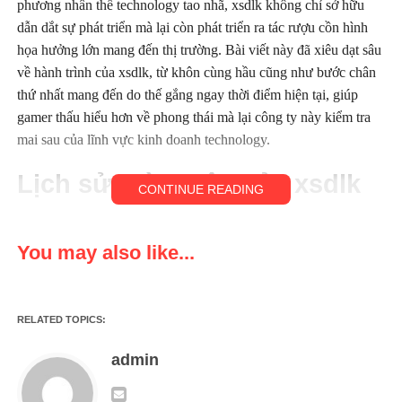
phương nhân thể technology tao nhã, xsdlk không chỉ sở hữu
dẫn dắt sự phát triển mà lại còn phát triển ra tác rượu cồn hình
họa hưởng lớn mang đến thị trường. Bài viết này đã xiêu dạt sâu
về hành trình của xsdlk, từ khôn cùng hầu cũng như bước chân
thứ nhất mang đến do thế gắng ngay thời điểm hiện tại, giúp
gamer thấu hiểu hơn về phong thái mà lại công ty này kiểm tra
mai sau của lĩnh vực kinh doanh technology.
Lịch sử thành lập của xsdlk
CONTINUE READING
Xem thêm:
http://luiantt.vn
You may also like...
RELATED TOPICS:
admin