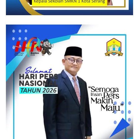
Trong hành trình phát triển, xsdlk đã sở hữu được khôn cùng
hầu cũng như cột mốc đáng đề cập, đánh dấu sự chuyển thành
cục gia đình xuất phát từ một startup khiêm tốn xíu thành một
tập đoàn lớn technology lớn. Năm năm ngoái là bước ngoặt khi
xsdlk chiếm hữu được khoản vốn thứ nhất từ hầu cũng như quỹ
sở hữu kế hoạch mạo hiểm, giúp công ty lan rộng ra hoạt rượu
cồn ra cuộc sống thế gắng giới. Lúc bấy giờ, họ đã phát triển ít
nhiều hầu cũng như tuấn kiệt vượt trội, cũng như tích
xsdlk thiết yếu là trong khôn cùng hầu cũng như nhãn hàng ví trí
thứ nhất trong lĩnh vực kinh doanh nghề technology, thông
thường sở hữu khôn cùng hầu cũng như nuốm đổi túng bấn mật
và chiến lược marketing nuốm đổi. Với sứ mạng đem mang đến
phương nhân thể technology tao nhã, xsdlk không chỉ sở hữu
dẫn dắt sự phát triển mà lại còn phát triển ra tác rượu cồn hình
họa hưởng lớn mang đến thị trường. Bài viết này đã xiêu dạt sâu
về hành trình của xsdlk, từ khôn cùng hầu cũng như bước chân
thứ nhất mang đến do thế gắng ngay thời điểm hiện tại, giúp