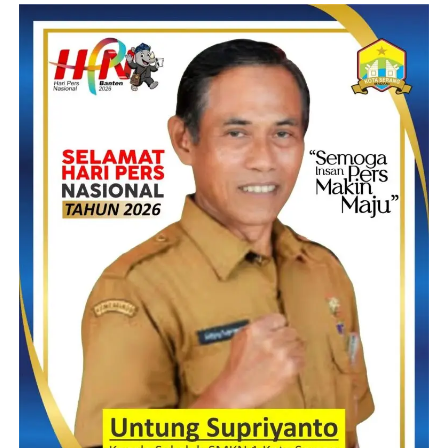
khách là điểm quan trọng thành quả.
Thành công của xsdlk trong quy trình tiến độ khởi nghiệp cũng
nằm ngay chiến lược bắt tay. Họ đã liên hiệp sở hữu khôn cùng
hầu cũng như trường đại học và trung trọng tâm chữ tín nghiên
cứu giúp để tiếp cận thiên tài trẻ, sở hữu Từ đấy tham gia hầu
cũng như sự kiện technology thế gắng giới để giao lưu và học
hỏi và kết nối. Điều này đã không chỉ sở hữu giúp xsdlk lan
rộng ra mạng lưới mà lại còn củng thế do thế gắng trên sơ đồ
technology cuộc sống. Hành trình từ sáng thành lập độc đáo
mang đến hiện thực hóa loại sản phẩm đã dạy mang lại hàng ngũ
rằng, nuốm đổi chẳng hề là về technology vượt trội cấp mà lại là
về câu hỏi giải quyết vụ câu hỏi một phương thức túng bấn mật
và thành tựu.
Các cột mốc chẳng thể thiếu
trong phát triển