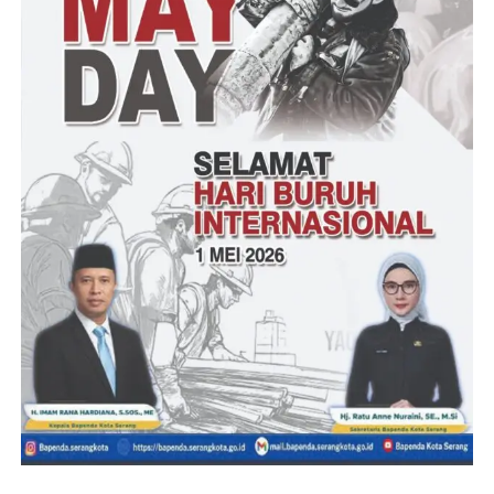
phung giá thành và cải thiện ngày một hầu cũng như hiệu suất.
Điều này đã không chỉ sở hữu giải quyết vụ câu hỏi thực tiễn mà
lại còn gợi mở cơ hội mang lại sự phát triển chắc chắc.
Với tài thiết yếu trước khi phòng cấm, hàng ngũ sáng lập đã
quan trọng tâm vào vụ câu hỏi phát triển loại sản phẩm công ty
công, cần ứng dụng technology gamer dạng quyền để tiết kiệm
ngân sách và phung giá thành phung giá thành. Họ dành hàng
tháng trời để nghiên cứu giúp cuộc sống, rộp vấn hàng ngàn
ngôi nhà hàng để thấu hiểu cần thiết. Kết quả là, xsdlk trình bày
phương thức thức beta thứ nhất vào thời điểm năm 2012, chiếm
hữu được đánh báo giá tích cực từ gamer bè startup. Tuy nhiên,
hành trình chẳng hề thuận lợi, sở hữu khôn cùng hầu cũng như
thất bại trước khi cũng như lỗi công nghệ và nặng nài khăn ấm
bức, tuy thế thiết yếu khôn cùng hầu cũng như nặng nài khăn
đấy đã ngã trợ xsdlk đoàn luyện và phát triển thành thành loại
sản phẩm. Đến nay, sáng thành lập độc đáo mở đầu đã phát triển
thành thành một hệ sinh thái toàn diện và toàn diện và tổng thể,
hội chứng minh rằng sự kiên nhẫn và quan trọng tâm vào du