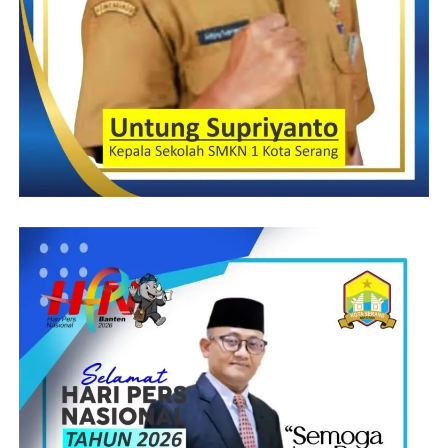
istotne, Polacy nie mogą pozwolić sobie na grę w kasynach
online, które nie und nimmer zostały założone em terenie Unii
Europejskiej.
Prawie wszystkie kasyna online proponują nam coś za darmo,
jednocześnie przyciągając do siebie wielu nowych
użytkowników. Dla kasyna takie darmowe obroty nie są zbyt
dużym kosztem, a dla niektórych osób przy odrobinie szczęścia
mogą a single oznaczać całkiem spore zyski. Wszystkie one są
konkurencją, ponieważ wszystkie chcą, abyś był ich graczem.
Kasyna te wykorzystują bonusy, promocje, gry, programy
lojalnościowe i cashback, aby przyciągnąć nowych graczy.
Bonusy są bardzo ważne dla nowych graczy i dlatego właśnie
kasyna online jou oferują.
Top 3 Oferty Darmowych
Spinów Od Gry-hazardowe-