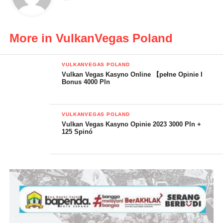
Strategie, Wskazówki I Porady Przy
Grze Unces Bonusem Bez Depozytu
Feuer Speiender Berg
More in VulkanVegas Poland
(umgangssprachlich) Vegas Kod
Promocyjny — Oferta 2023
VULKANVEGAS POLAND
Vulkan Vegas Kasyno Online 【pełne Opinie I
Jak Zdobyć Darmowe Spiny?
Bonus 4000 Pln
Bonus Bez Depozytu: Fifty Free Spins
Czy Muszę Mieć Snow Casino Kod
VULKANVEGAS POLAND
Promocyjny Bez Depozytu By
Vulkan Vegas Kasyno Opinie 2023 3000 Pln +
125 Spinó
Skorzystać Unces Promocji?
Darmowe Spiny Dla Stałych Graczy
Jakie Są Możliwości Kontaktu Z
Działem Wsparcia Vulkan Vegas?
Gdzie Znajdę Kod Promocyjny Od
Wulkan Vegas?