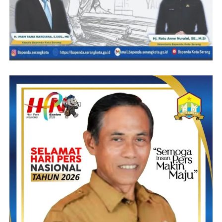
Jak Wyszukać Promo Computer Code
Od Vulkan Las Vegas?
Faq — Pytania Na Temat Kodu
Promocyjnego
Wniosek — Czy Added Bonus Bez
Depozytu Jest Godny Twojej Uwagi?
Najlepsi Producenci Habgier W Vulkan
Vegas
Ekskluzywne Promocje Bez Depozytu
Jak Wypłacić Bonusy Bez Depozytu?
Nie brakuje w efekcie takich ofert, jak kasyno bonusy dla osób
korzystających tylko i wyłącznie z urządzeń mobilnych. Z uwagi
na ustawę hazardową w Polsce granie t gry hazardowe em
pieniądze przez web będzie nieco utrudnione. Co szczególnie