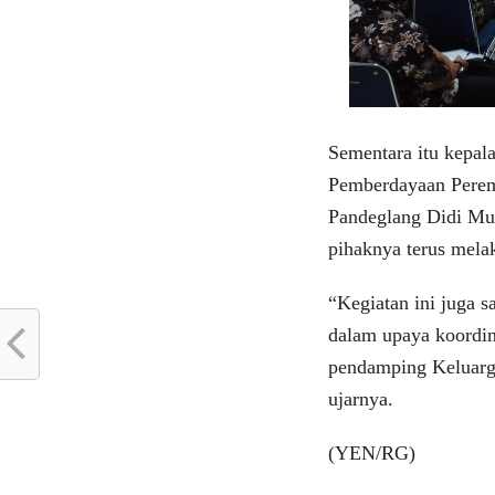
Sementara itu kepal
Pemberdayaan Pere
Pandeglang Didi Mul
pihaknya terus mela
“Kegiatan ini juga s
dalam upaya koordin
pendamping Keluarga
ujarnya.
(YEN/RG)