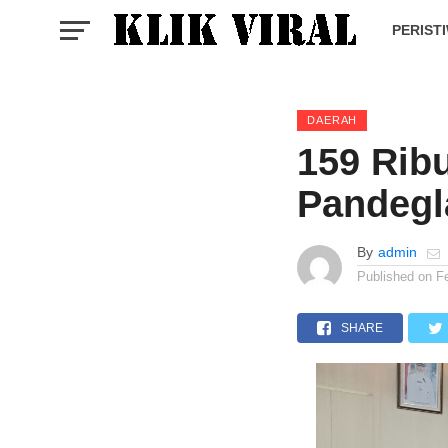
PERIST
DAERAH
159 Rib
Pandegl
By
admin
Published on
F
SHARE