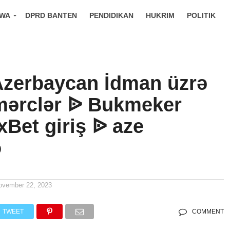
IWA
DPRD BANTEN
PENDIDIKAN
HUKRIM
POLITIK
zerbaycan İdman üzrə
mərclər ᐉ Bukmeker
1xBet giriş ᐉ aze
o
ovember 22, 2023
TWEET
COMMENT