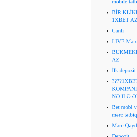
mobile tətb
BİR KLİ
1XBET A
Canlı
LIVE Mərc
BUKMEKE
AZ
İlk depozi
????1XB
KOMPANI
NƏ ILƏ 
Bet mobi ve
mərc tətbiq
Mərc Qayd
Depozit