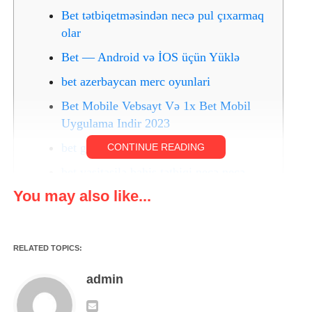
Bet tətbiqetməsindən necə pul çıxarmaq
olar
Bet — Android və İOS üçün Yüklə
bet azerbaycan merc oyunlari
Bet Mobile Vebsayt Və 1x Bet Mobil
Uygulama Indir 2023
bet giriş üçün buraya basın
CONTINUE READING
bet vasitəsilə bahis tətbiqi necə necə
yükləmək olar
You may also like...
Slot5000 : Daftar Situs Slot On-line
Deposit Pulsa Terbaik Dan Terpercaya
RELATED TOPICS:
bet azerbaycan dƏ HANSI
HADİSƏLƏRƏ ONLAYN MƏRC
admin
ETMƏK MÜMKÜNDÜR? İDMAN
ÜZRƏ HANSI PROQNOZLARA