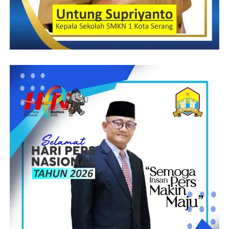
seçim çıxacaq. İstədiyiniz qeydiyyat növünü seçdikdən sonra,
tələb olunan məlumatları qeyd etməlisiniz. Tələb olunan
məlumatlara ad, soyad, ata adı, telefon nömrəsi, e-mail, doğum
tarixi kimi məlumatlar daxildir. 1 xbet Azerbaycan rəsmi dildə
ver`siyası, həmçinin manatla hesab açmaq imkanı var.
Bet tətbiqetməsindən necə
pul çıxarmaq olar
Yüksək bahis fürsətləri və zəngin bahis variantları ilə önə çıxan
1XBET’e olarkən, “Promosyon Kodu” sahəsinə xüsusi bir
1XBET bonus kodu (VIPCODE) girdiyinizdən əmin olun.
Saytın mobil versiyası şəxsi hesabınıza, ödəniş sisteminizə və
bonuslarınıza girişi təmin edir. Eyni zamanda, mobil versiyanın
idarə edilməsi mobil tətbiqdən daha çətindir. Mobil versiyadan
istifadə edərkən trafik istehlakı kifayət qədər yüksək olacaq.
Mobil telefon üçün 1XBET web saytına asanca endirib yükləyə