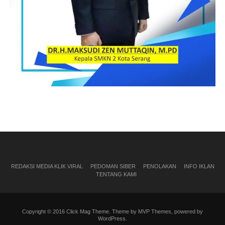
bilərsiniz. 1XBET yalnız bir mobil tətbiq deyil, eyni zamanda
masa üstü bahis tətbiqi da daxildir. Bir şəxs rəsmi 1xbet vasitəsilə
bir yeniyetmə qumar oynamağa kömək etsə, o, mühakimə
olunacaq. Başlamazdan əvvəl, qeydiyyat bonus növünü
müəyyənləşdirin
.
Bet — Android və İOS üçün
Yüklə
Azərbaycandan olan bütün betərlərə 1xBet ofisində
qeydiyyatdan keçməyi və orada davamlı proqnozlar vermələrini
tövsiyə edirəm. Burada uğurla oynamaq və uzun müddətdə gəlir
əldə etmək üçün lazım olan hər şeyi tapdım. Curaçao
lisenziyasına sahib olan xbet, 50-dən çox dildə xidmət göstərir.
REDAKSI MEDIA KLIK VIRAL
PEDOMAN SIBER
PENOLAKAN
INFO IKLAN
1xbet, canlı mərc və qumar oyunlarına bahis edən dünyanın ən
TENTANG KAMI
böyük mərc saytlarından biridir.
1xbet onlayn-mərclər platformasında mərclərin
Copyright © 2016 Click Mag Theme. Theme by MVP Themes, powered by
WordPress.
yerləşdirilməsi ilə artıq tanışsınızsa, siz Android