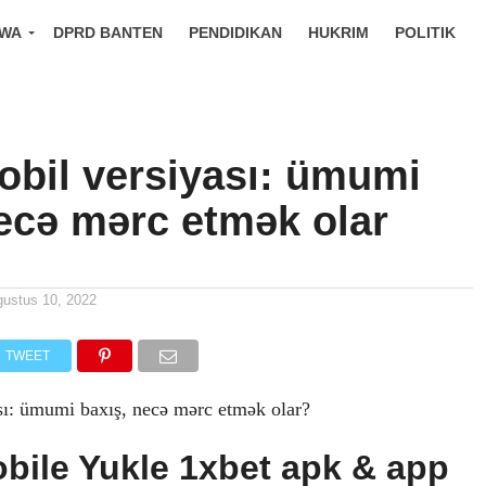
IWA
DPRD BANTEN
PENDIDIKAN
HUKRIM
POLITIK
obil versiyası: ümumi
necə mərc etmək olar
gustus 10, 2022
TWEET
sı: ümumi baxış, necə mərc etmək olar?
ile Yukle 1xbet apk & app