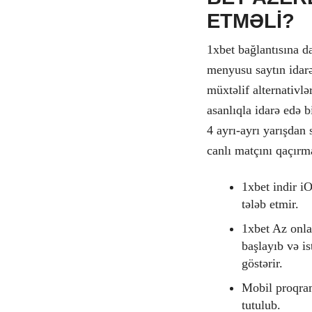
ETMƏLİ?
1xbet bağlantısına d
menyusu saytın idar
müxtəlif alternativl
asanlıqla idarə edə 
4 ayrı-ayrı yarışdan 
canlı matçını qaçırm
1xbet indir i
tələb etmir.
1xbet Az onla
başlayıb və is
göstərir.
Mobil proqra
tutulub.