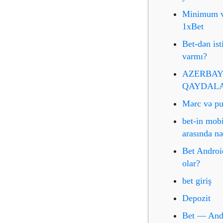
Minimum v
1xBet
Bet-dən ist
varmı?
AZERBAY
QAYDAL
Mərc və pu
bet-in mobi
arasında nə
Bet Androi
olar?
bet giriş
Depozit
Bet — And