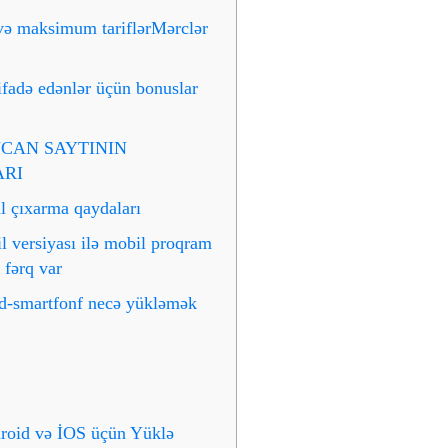
ə maksimum tariflərMərclər
ifadə edənlər üçün bonuslar
CAN SAYTININ
ARI
l çıxarma qaydaları
l versiyası ilə mobil proqram
 fərq var
d-smartfonf necə yükləmək
roid və İOS üçün Yüklə