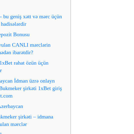
- bu geniş xətt və mərc üçün
adisələrdir
epozit Bonusu
yulan CANLI mərclərin
nədən ibarətdir?
1xBet rahat özün üçün
r
aycan İdman üzrə onlayn
Bukmeker şirkəti 1xBet giriş
et.com
Azerbaycan
kmeker şirkəti – idmana
ulan mərclər