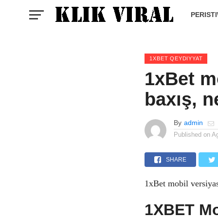
PERIST
1XBET QEYDIYYAT
1xBet m
baxış, 
By
admin
Published on
A
SHARE
1xBet mobil versiya
1XBET Mob