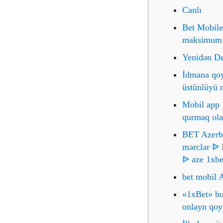
Canlı
Bet Mobile
maksimum h
Yenidən D
İdmana qo
üstünlüyü 
Mobil app 
qurmaq ola
BET Azerb
mərclər ᐉ 
ᐉ aze 1xb
bet mobil 
«1xBet» bu
onlayn qoy