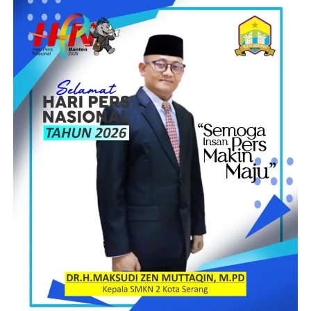
tariflərMərclər 1xBet
Oyunçular dünyanın hər hansı bir yerində ola bilər, maliyyə
əməliyyatları həyata keçirir, proqnozlar verir və sevimli idman
hadisələri və ya oyunlarına bahis edə bilərlər. 1xbet-in rəsmi
saytında oyunlar oynamaq üçün onlara kompüterdən istifadə
etmək lazım deyil. 1xbet Az onlayn mərc oyunları sayti 2012-ci
ildə Rusiyada fəaliyyətə başlayıb və istifadəçilərə futbol və
kazino oyunları sahəsində xidmətlər göstərir.
Qarşılaşmaları izləyərkən, oyunun mühüm
hadisələrindən sonra əmsalların dəyişməsi barədə
məlumat verilir və onlar mərclərini dəyişdirərək
qalib gəlmək şanslarını artıra bilərlər.
1xbet canlı mərcSaat və görüşlərin digər detalları
burada izlənilə bilər.
1xBet AZERBAYCAN bukmeker kontoru tək,
ekspress, sistem, zəncir tipli mərcləri təqdim