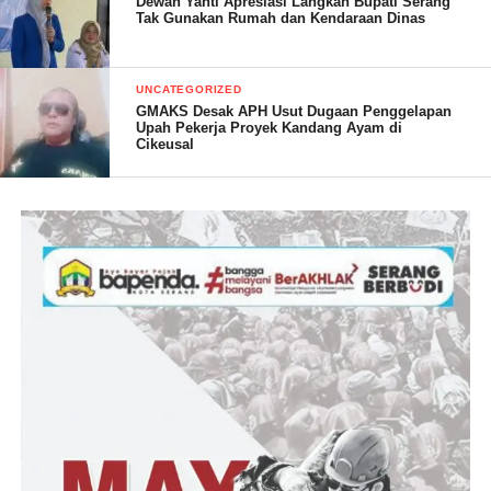
Dewan Yanti Apresiasi Langkah Bupati Serang
Cập Nhật Liên Tục:
Đội ngũ phát triển của
Tak Gunakan Rumah dan Kendaraan Dinas
https://99ok.now/
thường xuyên cập nhật giao
diện, bổ sung tính năng mới và sửa lỗi để mang
đến trải nghiệm tốt nhất cho người dùng.
UNCATEGORIZED
GMAKS Desak APH Usut Dugaan Penggelapan
Upah Pekerja Proyek Kandang Ayam di
Thực tế cho thấy, một trực giác & dễ sử dụng và dễ sử dụng
Cikeusal
không chỉ giúp thu hút cộng đồng người dùng mới mà còn giữ
chân được cộng đồng người dùng cũ. Người trải nghiệm sẽ cảm
thấy thoải mái và dễ chịu hơn khi sử dụng một hệ điều hành
được thiết kế tốt, giúp họ tập trung vào việc giải trí thay vì lo
lắng về việc điều hướng hay thao tác.
Kho Game Đa Dạng, Phong Phú
https://99ok.now/
sở hữu một kho game bài vô cùng đa dạng và
phong phú, đáp ứng nhu cầu của mọi đối tượng cộng đồng
người dùng. Từ những trò tham gia truyền thống như Tiến Lên
Miền Nam, Phỏm, Tá Lả, Sâm Lốc đến những trò tham gia hiện
đại như Poker, Baccarat, Xì Dách, tất cả đều có mặt tại