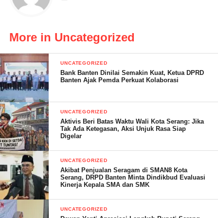
của
https://99ok.now/
là giao diện người dùng. Giao diện được
thiết kế thân thiện, dễ sử dụng, ngay cả với những người mới bắt
đầu. Màu sắc hài hòa, màn hình rõ ràng giúp cộng đồng người
More in Uncategorized
dùng dễ dàng kiếm tìm và thao tác.
UNCATEGORIZED
Thiết Kế Tối Ưu Hóa:
Không chỉ đẹp mắt, giao
Bank Banten Dinilai Semakin Kuat, Ketua DPRD
diện của
https://99ok.now/
còn được tối ưu hóa
Banten Ajak Pemda Perkuat Kolaborasi
để hoạt động mượt mà trên nhiều thiết bị khác
nhau, từ máy tính đến điện thoại di động. Điều
UNCATEGORIZED
này đảm bảo cộng đồng người dùng có trải
Aktivis Beri Batas Waktu Wali Kota Serang: Jika
nghiệm tốt nhất dù sử dụng thiết bị nào.
Tak Ada Ketegasan, Aksi Unjuk Rasa Siap
Digelar
Ngôn Ngữ Tiếng Việt:
Toàn bộ giao diện và
hướng dẫn đều được Việt hóa hoàn toàn, giúp
UNCATEGORIZED
cộng đồng người dùng dễ dàng hiểu và làm bằng
Akibat Penjualan Seragam di SMAN8 Kota
Serang, DRPD Banten Minta Dindikbud Evaluasi
đặt cược. Đây là một lợi thế lớn so với nhiều
Kinerja Kepala SMA dan SMK
cổng game khác vẫn sử dụng tiếng Anh hoặc
ngôn ngữ khác.
UNCATEGORIZED