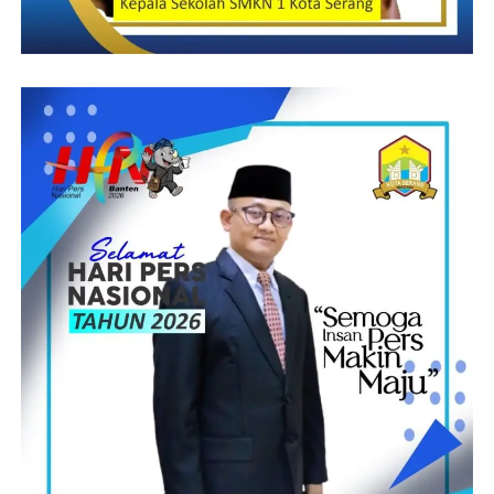
thử nghiệm hoặc quà tặng.
Khuyến Mãi Nạp Tiền:
Khi nạp vốn vào tài
khoản, cộng đồng người dùng sẽ được hưởng
phần trăm khuyến mãi nhất định, giúp tăng số dư
tài khoản.
Chương Trình Hoàn Trả:
Một số trò tham gia
có chương trình hoàn trả tiền đặt cược, giúp
cộng đồng người dùng giảm thiểu rủi ro và có cơ
hội gỡ gạc lại những ván thua.
Sự Kiện Đặc Biệt:
https://99ok.now/
thường
xuyên tổ chức các sự kiện đặc biệt với giải
thưởng lớn, thu hút đông đảo cộng đồng người
dùng chốt kèo.
Khuyến mãi là một công cụ marketing vô cùng hiệu quả trong
thị trường game online. Người tham gia luôn kiếm tìm những
khuyến mãi tốt nhất để tăng cơ hội chiến ăn tiền và tối đa hóa