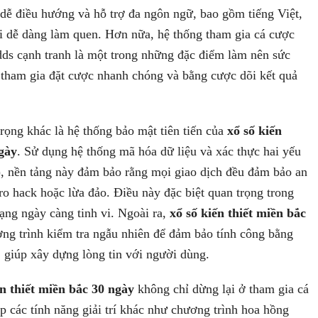
 dễ điều hướng và hỗ trợ đa ngôn ngữ, bao gồm tiếng Việt,
 dễ dàng làm quen. Hơn nữa, hệ thống tham gia cá cược
odds cạnh tranh là một trong những đặc điểm làm nên sức
 tham gia đặt cược nhanh chóng và bằng cược dõi kết quả
rọng khác là hệ thống bảo mật tiên tiến của
xổ số kiến
ngày
. Sử dụng hệ thống mã hóa dữ liệu và xác thực hai yếu
, nền tảng này đảm bảo rằng mọi giao dịch đều đảm bảo an
 ro hack hoặc lừa đảo. Điều này đặc biệt quan trọng trong
ạng ngày càng tinh vi. Ngoài ra,
xổ số kiến thiết miền bắc
ng trình kiểm tra ngẫu nhiên để đảm bảo tính công bằng
, giúp xây dựng lòng tin với người dùng.
ến thiết miền bắc 30 ngày
không chỉ dừng lại ở tham gia cá
p các tính năng giải trí khác như chương trình hoa hồng