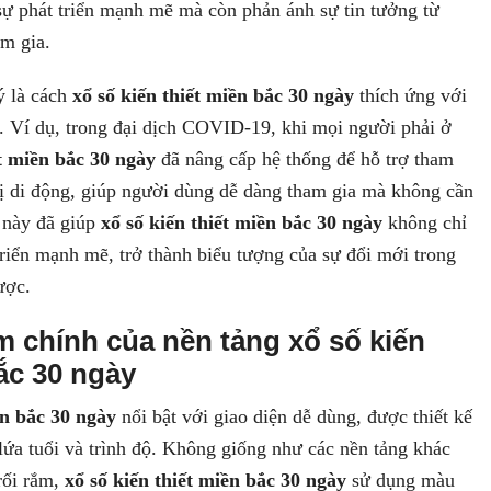
sự phát triển mạnh mẽ mà còn phản ánh sự tin tưởng từ
m gia.
ý là cách
xổ số kiến thiết miền bắc 30 ngày
thích ứng với
 Ví dụ, trong đại dịch COVID-19, khi mọi người phải ở
ết miền bắc 30 ngày
đã nâng cấp hệ thống để hỗ trợ tham
 bị di động, giúp người dùng dễ dàng tham gia mà không cần
t này đã giúp
xổ số kiến thiết miền bắc 30 ngày
không chỉ
triển mạnh mẽ, trở thành biểu tượng của sự đổi mới trong
ược.
m chính của nền tảng xổ số kiến
ắc 30 ngày
ền bắc 30 ngày
nổi bật với giao diện dễ dùng, được thiết kế
lứa tuổi và trình độ. Không giống như các nền tảng khác
rối rắm,
xổ số kiến thiết miền bắc 30 ngày
sử dụng màu