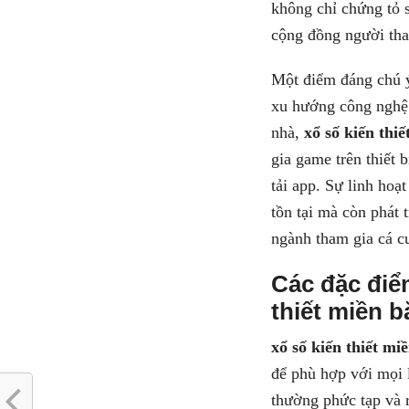
không chỉ chứng tỏ 
cộng đồng người tha
Một điểm đáng chú 
xu hướng công nghệ.
nhà,
xổ số kiến thi
gia game trên thiết
tải app. Sự linh hoạ
tồn tại mà còn phát 
ngành tham gia cá c
Các đặc điể
thiết miền b
xổ số kiến thiết mi
để phù hợp với mọi 
thường phức tạp và 