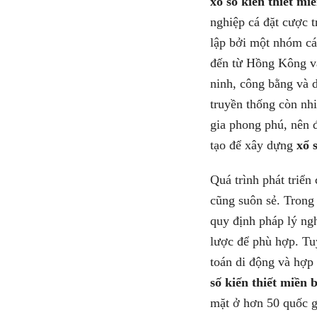
xổ số kiến thiết mi
nghiệp cá đặt cược 
lập bởi một nhóm cá
đến từ Hồng Kông và
ninh, công bằng và d
truyền thống còn nhi
gia phong phú, nên 
tạo để xây dựng
xổ 
Quá trình phát triển
cũng suôn sẻ. Trong
quy định pháp lý ng
lược để phù hợp. Tuy
toán di động và hợp 
số kiến thiết miền 
mặt ở hơn 50 quốc g