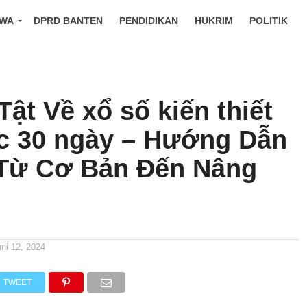
IWA
DPRD BANTEN
PENDIDIKAN
HUKRIM
POLITIK
Tật Về xổ số kiến thiết
c 30 ngày – Hướng Dẫn
Từ Cơ Bản Đến Nâng
uni 12, 2024
TWEET