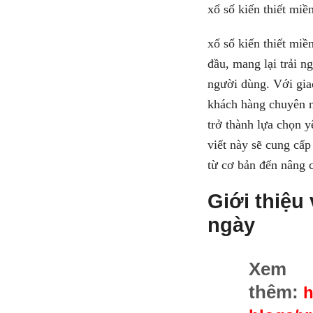
xổ số kiến thiết miề
xổ số kiến thiết miề
đầu, mang lại trải n
người dùng. Với gia
khách hàng chuyên n
trở thành lựa chọn y
viết này sẽ cung cấp
từ cơ bản đến nâng 
Giới thiệu 
ngày
Xem
thêm:
h