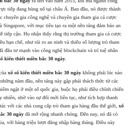
ền bắc 30 ngày
ra đời vào năm 2015, khi mà ngành công
trực tiếp đang bùng nổ tại châu Á. Ban đầu, nó được thành
c chuyên gia công nghệ và chuyên gia tham gia cá cược
 Singapore, với mục tiêu tạo ra một nền tảng đảm bảo an
ễ tiếp cận. Họ nhận thấy rằng thị trường tham gia cá cược
ều hạn chế, như rủi ro an ninh và thiếu số lượng trò tham
đã đầu tư mạnh vào công nghệ blockchain và trí tuệ nhân
số kiến thiết miền bắc 30 ngày
.
 của
xổ số kiến thiết miền bắc 30 ngày
không phải lúc nào
 những năm đầu, nền tảng này gặp phải thách thức từ các
hiêm ngặt ở một số quốc gia, buộc họ phải điều chỉnh chiến
 nhiên, nhờ vào sự đổi mới liên tục, như tích hợp thanh
tác với các nhà cung cấp trò tham gia hàng đầu thế giới,
xổ
bắc 30 ngày
đã mở rộng nhanh chóng. Đến nay, nó đã có
ia, với hàng triệu lượt đăng nhập hàng tháng. Điều này