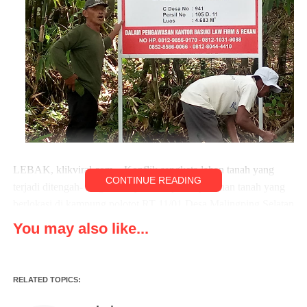
LEBAK, klikviral.com – Konflik sengketa lahan tanah yang
CONTINUE READING
terjadi ditengah- tengah masyarakat, pasalnya lahan tanah yang
berlokasi di kampung polotot RT 11/01 Desa Malingping Selatan
kabupaten Lebak provinsi Banten milik almarhum Keswi bin
You may also like...
Karta yang sudah bersertifikat atas nama Keswi bin Karta
Kamis, (16/02/2023)
RELATED TOPICS:
Menurut keterangan saksi saksi dan surat keterangan dari desa
malimping selatan bahwa Keswi bin karta almarhum dan