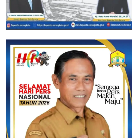
berdasarkan surat kuasa dan SHM No. 01142 C. desa No.941
P.105 D.11, yang sampai saat ini lahan tanah seluas -+ 4.368 m”
( Empat ribu tiga ratus enam puluh delapan meter persegi )
Tersebut Belum pernah dijual belikan kepada pihak lain”,
Adanya pihak lain yang mengklaim lahan tanah tersebut yang
diduga adanya persekongkolan dari pihak oknum yang tidak
bertanggung jawab yang berusaha mengalihkan hak klien kami
tanpa ada dasar peralihan yang jelas secara hukum yang
berlaku”, ujar A.Rahidi;
Masih dari tim Basuki Law Firm “Asep Setiawan Als. Gamer
Dan E. Djayadi” juga menyampaikan senada ke awak media,
Tim nya akan terus melakukan pengawasan dan pendampingan
hukum kepada klienya hingga perkaranya dinyatakan selesai
baik dengan mediasi secara persuasif maupun secara hukum
yang berlaku.
Kami juga Tim BASUKI LAW FIRM mengucapkan banyak-