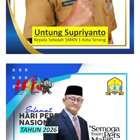
banyak terimakasih kepada rekan rekan BPPKB dan PEMUDA
PANCASILA yang telah hadir ikut serta membantu dan
mengawal pemasangan plang tersebut hingga selesai. Semoga
kerjasama ini tetap terjalin dengan tetap selalu mengedepankan
Norma -Norma hukum yang berlaku”, Pungkasnya”‘
Rudi – Doni W
Post Views:
19