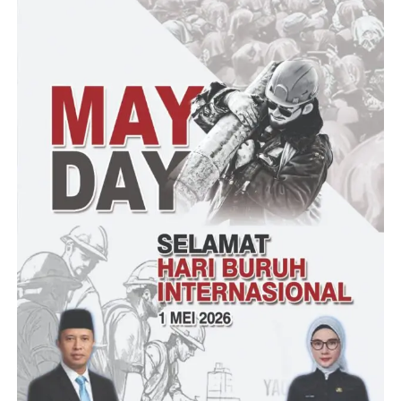
A.Rahidi Ketua tim Kuasa Hukum Ahli waris ibu Keswi Alm.
pada saat memimpin langsung kegiatan pemasangan plang
dilokasi yang terletak didesa Malimping Selatan kecamatan
Malimping kabupaten Lebak provinsi Banten, mengatakan
kepada awak media, “Dilakukanya pemasangan plang tersebut