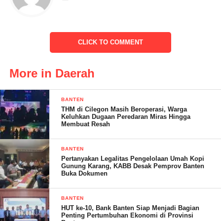
Ridho Rahmadi menyampaikan, undangan kepada Anies di
Pendopo Anies Baswedan Lebak Bulus, Jakarta Selatan, Jumat
CLICK TO COMMENT
(3/2/2023).
Pertemuan tersebut berlangsung hangat karena keduanya sudah
More in Daerah
lama saling mengenal.
BANTEN
“Kami bermaksud mengundang Pak Anies untuk berkenan hadir
THM di Cilegon Masih Beroperasi, Warga
di agenda Rakernas pertama kami, sekaligus kami meminta Pak
Keluhkan Dugaan Peredaran Miras Hingga
Membuat Resah
Anies untuk dapat memberikan pandangan-pandangan tentang
Indonesia ke depan di hadapan lebih dari seribu kader Partai
BANTEN
Ummat dari seluruh Indonesia,” ujar Ridho, dalam siaran pers
Pertanyakan Legalitas Pengelolaan Umah Kopi
pada Jumat, (3/2/2023), demikian yang dilansir BOTV
Gunung Karang, KABB Desak Pemprov Banten
Buka Dokumen
Indonesia.
Dalam siaran pers tersebut, mendapat undangan itu, Anies
BANTEN
HUT ke-10, Bank Banten Siap Menjadi Bagian
Baswedan tampak membaca dengan seksama kata demi kata,
Penting Pertumbuhan Ekonomi di Provinsi