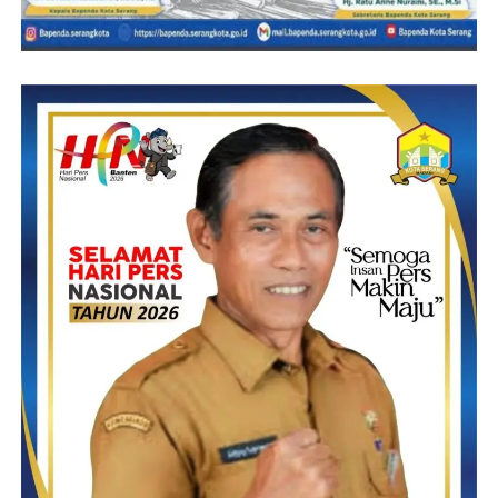
Mantan Gubernur DKI Jakarta itu baru ingat kenangan lama
tersebut setelah Ridho menceritakan tentang ayah-ayah mereka
yang sama-sama mengajar di UII.
“Ya, saya masih ingat betul. Nama bapak adalah Pak Nazar, dan
beliau Fakultas Hukum,” imbuh Anies.
Ketika ayahanda Ridho meninggal dunia pada 2006, ayahanda
Anies Baswedan, Rasyid Baswedan, datang melayat ke rumah
duka. Ayahanda Anies Baswedan memberikan nasihat kepada
Ridho agar menjaga ibunya. Ridho ingat betul kata yang
diucapkan oleh ayahanda Anies.
“Jagalah ibumu, jagalah ibumu, jagalah ibumu,” ujar Ridho
mengingat nasihat Rasyid Baswedan.
Rill Agung