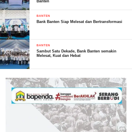
Banten
dan mendiskusikan beberapa hal mengenai situasi politik
nasional.
BANTEN
Bank Banten Siap Melesat dan Bertransformasi
Ridho menceritakan secara singkat sejarah berdirinya Partai
Ummat hingga menjadi peserta Pemilu 2024.
Mendengar paparan Ridho, Anies Baswedan langsung
BANTEN
menyatakan hadir.
Sambut Satu Dekade, Bank Banten semakin
Melesat, Kuat dan Hebat
“Alhamdulillah dan terima kasih atas undangan Mas Ridho, dan
Insya Allah nanti saya jadwalkan hadir,” jawab Anies.