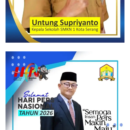
Sementara itu, Pimpinan Redaksi Media AMGT Group Kasman,
S.kom berterimakasih kepada Ketua Apdesi Kabupaten
Pandeglang, Cecep Muhidin atas kunjungannya untuk
silaturahmi dalam membangun komunikasi publik.
“Selain Silaturahmi dengan tujuan untuk membangun
komunikasi publik yang efektif, juga Silaturahmi merupakan
salah satu amalan umat muslim untuk menyambung tali
persaudaraan yang memiliki keutamaan yang luar biasa bagi
umat manusia, semoga sinergi antara Apdesi dan para Media bisa
terjalin sehingga dapat saling berkontribusi terhadap tugas dan
fungsinya masing-masing,” jelas Pemimpin Redaksi Media
Online AMGT Group sekaligus sebagai Ketua Jurnalis Banten
Bersatu (JBB) dikantornya.