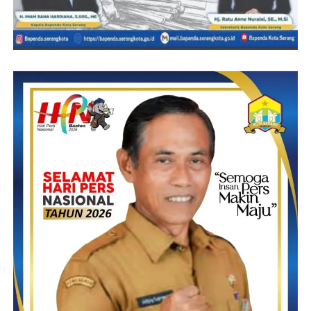
Ditempat yang sama Wakil Ketua Apdesi Kabupaten
Pandeglang, Ade Popyandi berharap kepengurusan DPC
APDESI Pandeglang di bawah pimpinan Cecep Muhidin
mampu menjalin kerjasama Kerjasama (MoU) antara DPC
APDESI Pandeglang dengan para media terkait Pelaksanaan
program kerja Apdesi sebagai organisasi profesi berbentuk
kesatuan dengan ruang lingkup nasional, berdaulat dan mandiri,
atas dasar kesamaan kegiatan, profesi di bidang pemerintah desa,
serta pembangunan pedesaan.
“Harapan kami semua Apdesi sebagai organisasi profesi yang
menjadi wadah kepala desa memperjuangkan hak-hak desa
dalam penyelenggaraan urusan pemerintahan di bidang
pembangunan desa dan kawasan pedesaan, pemberdayaan
masyarakat, khususnya di Pandeglang pelaksanaan positif dan
kritik dapat ter ekspos media sebagai bentuk transparansi kepada
publik sehingga kepercayaan masyarakat terhadap pemerintah
dapat terwujud melalui peran dari informasi media,” ujarnya.