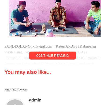
PANDEGLANG, klikviral.com – Ketua APDESI Kabupaten
Pandeglang, Cecep Muhidin bersama Wakil Ketua, Ade
CONTINUE READING
Popyandi Silaturahmi ke Kantor Redaksi Media AMGT group di
Perumahan Griya Abadi II Block D No 12 Desa Tegalpapak
Kecamatan Pagelaran Kabupaten Pandeglang, Banten, Selasa
You may also like...
(31/01/2023).
Silaturahmi yang dilakukan Ketua APDESI tersebut untuk
RELATED TOPICS:
membangun komunikasi publik bersama Media hal itu lantaran
komunikasi merupakan aspek penting dalam membangun
admin
komunikasi publik yang efektif.