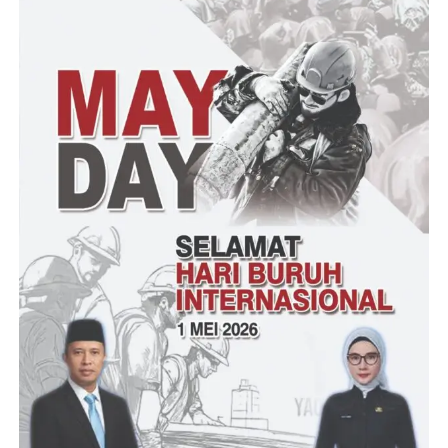
harkat dan martabat kepala desa memastikan dan mengawal
program daerah agar tetap sesuai intensifnya roda organisasi,
media perlu, media penting karena bisa membantu pemerintah
dalam memberikan informasi yang memadai untuk masyarakat
tentang program pemerintah, Kekuatan hubungan media dan
pemerintah akan mempengaruhi kualitas hidup warga dan tentu
akan berpengaruh pada kepercayaan warga pula,” paparnya.
Cecep Muhidin mengungkapkan bahwa APDESI memiliki
peran sebagai kemitraan dengan pemerintahan dalam rangka
mendukung segala bentuk program dan kebijakan untuk
kemajuan desa.
“Terutama di Kabupaten Pandeglang APDESI ingin
memberikan warna baru agar pemerintahan desa mampu
merepresentasikan diri atas kemajuan dan media massa sebagai
alat informasi,” ucapnya.