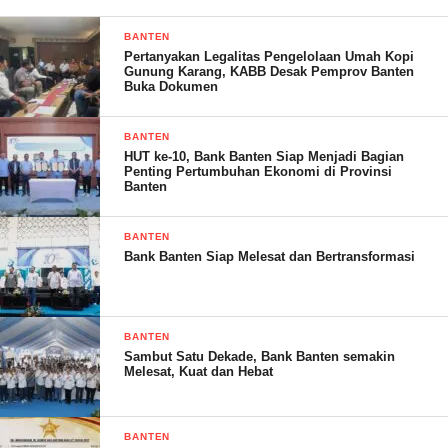
BANTEN
Pertanyakan Legalitas Pengelolaan Umah Kopi
Gunung Karang, KABB Desak Pemprov Banten
Buka Dokumen
BANTEN
HUT ke-10, Bank Banten Siap Menjadi Bagian
Penting Pertumbuhan Ekonomi di Provinsi
Banten
BANTEN
Bank Banten Siap Melesat dan Bertransformasi
BANTEN
Semenjak dilantik kepengurusan baru KB PII Kota Serang pada
Sambut Satu Dekade, Bank Banten semakin
Melesat, Kuat dan Hebat
30 Agustus 2024, lanjut samsul, KB PII memiliki tugas pokok
utama dalam Pembinaan mental spiritual dan kepemimpinan
pelajar Islam di Kota Serang.
BANTEN