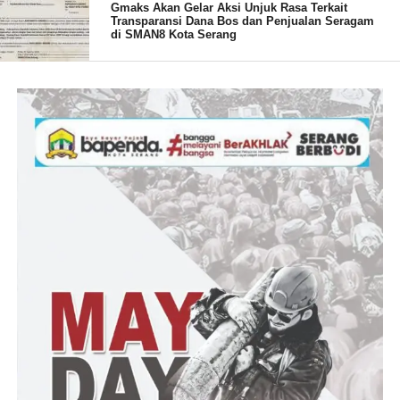
Gmaks Akan Gelar Aksi Unjuk Rasa Terkait
“Pasca dilantik KB PII Kota Serang dan 23 September legal
Transparansi Dana Bos dan Penjualan Seragam
di SMAN8 Kota Serang
formal dari Kesbangpol telah didapat. Kami hari ini melakukan
audiensi untuk penguatan dan sinergi untuk melaksanakan
program kami kedepan,” ungkap Samsul
Ia berharap segala jenis dan macam program yang nantinya bisa
disinergikan dengan Pemkot Serang berjalan dengan lancar dan
saling kolaboratif.
“Kedepan untuk Menyambut liburan semester, kami Bersama
Pengurus Daerah Pelajar Islam Indonesia (PD PII) Kota Serang
akan mengadakan Maprata basic training, tingkat Kota Serang
sebelum ke tingkat provinsi. Mudah-mudahan kegiatan ini dapat
diikuti oleh seluruh pelajar SMP/Mts Se Kota Serang,” ucap
Sekretaris KBPII Kota Serang