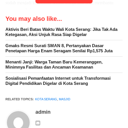
sudah menjadi kewajiban semua warga ikut serta membantu
proses perehabannya.
You may also like...
Aktivis Beri Batas Waktu Wali Kota Serang: Jika Tak Ada
Ketegasan, Aksi Unjuk Rasa Siap Digelar
” Tentunya melalui kegiatan ini, maka akan tercipta hubungan
yang baik, agar tetap terjalin silaturahmi bersama warga.
Gmaks Resmi Surati SMAN 8, Pertanyakan Dasar
Sehingga akan selalu tercipta kemanunggalan, antara TNI
Penetapan Harga Enam Seragam Senilai Rp1,575 Juta
dengan rakyat. Karena itu, Kami akan selalu hadir ditengah
Menanti Janji: Warga Taman Baru Kemeranggen,
kesulitan warga dan menjadi solusi,” jelasnya.
Minimnya Fasilitas dan Ancaman Keamanan
Sosialisasi Pemanfaatan Internet untuk Transformasi
Digital Pendidikan Digelar di Kota Serang
RELATED TOPICS:
KOTA SERANG
,
MASJID
admin