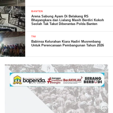
memberikan dampak positif. Sebagai pendorong dan
penyemangat, dalam percepatan pembangunan, terutama di
BANTEN
setiap kegiatan sosial dan kegiatan lainnya,” tukasnya.
Arena Sabung Ayam Di Belakang RS
Bhayangkara dan Lialang Masih Berdiri Kokoh
Seolah Tak Takut Diberantas Polda Banten
TNI
Babinsa Kelurahan Kiara Hadiri Musrenbang
Untuk Perencanaan Pembangunan Tahun 2026
(SN/Pendim 0602/Serang)
Post Views:
17