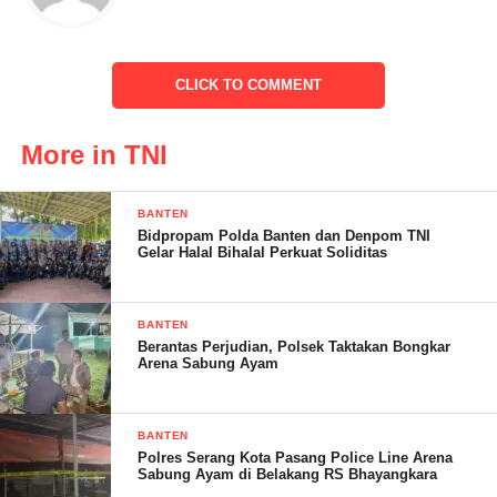
Semua adalah sesuai perintah, dari Komandan Kodim (Dandim)
CLICK TO COMMENT
0602/Serang Letnan Kolonel (Letkol) Inf Mulyo Junaidi, S.E.,
M.Tr (Han), kepada Danramil Kapten Caj (K) Susanti Martalia
yang disampaikan ke seluruh Babinsa,” ungkapnya.
More in TNI
BANTEN
Bidpropam Polda Banten dan Denpom TNI
Lanjutnya arahan lainnya dalam pelaksanaan tugas pun, selalu
Gelar Halal Bihalal Perkuat Soliditas
berpedoman kepada 8 (Delapan) Wajib
TNI. Salah satunya yang Kedelapan, berbunyi ” Menjadi
BANTEN
Contoh Dan Memelopori Usaha-Usaha Untuk Mengatasi
Berantas Perjudian, Polsek Taktakan Bongkar
Arena Sabung Ayam
Kesulitan Rakyat Sekelilingnya”.
BANTEN
Polres Serang Kota Pasang Police Line Arena
” Kami berharap, hadirnya Babinsa ditengah-tengah warga, akan
Sabung Ayam di Belakang RS Bhayangkara