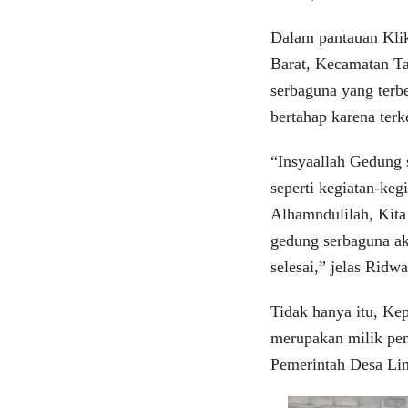
Dalam pantauan Klik
Barat, Kecamatan T
serbaguna yang terbe
bertahap karena ter
“Insyaallah Gedung 
seperti kegiatan-keg
Alhamndulilah, Kita
gedung serbaguna ak
selesai,” jelas Ridw
Tidak hanya itu, Ke
merupakan milik pem
Pemerintah Desa Li