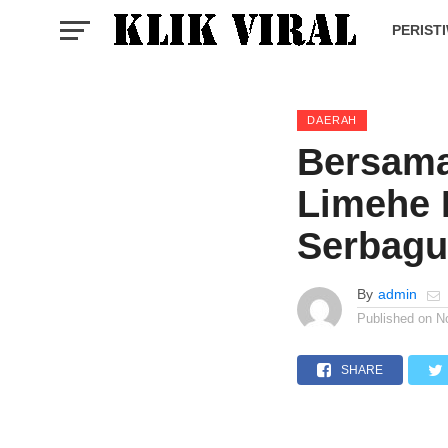
PERIST
DAERAH
Bersam
Limehe 
Serbagu
By
admin
Published on
N
SHARE