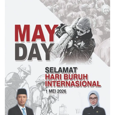
selaku Ketua BPD PHRI Banten beserta jajarannya, dengan
harapan semoga kita selalu diberi kesehatan dan umur panjang
untuk menyambut kegiatan Momen-momen Liburan berikutnya
khusus nya di wilayah Pesisir Pantai Anyer Cinangka,” Tukas
Yurlena Rachman.
(YEN/RG)
Post Views:
12