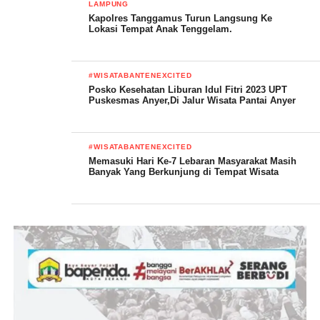
LAMPUNG
Kapolres Tanggamus Turun Langsung Ke
Lokasi Tempat Anak Tenggelam.
#WISATABANTENEXCITED
Posko Kesehatan Liburan Idul Fitri 2023 UPT
Puskesmas Anyer,Di Jalur Wisata Pantai Anyer
#WISATABANTENEXCITED
Tidak lupa kepada seluruh Media lokal dan Nasional, SAR, TNI
Memasuki Hari Ke-7 Lebaran Masyarakat Masih
Banyak Yang Berkunjung di Tempat Wisata
AL, PMI, Jajaran Balawista Kabupaten Serang, para pelaku
UMKM dan semua pihak yang tidak dapat kami sebutkan satu
persatu semua, kami sampaikan Terima kasih, semoga kerja
sama yang sangat baik ini akan terus berlanjut dikegiatan yang
lainnya.
Terakhir Yurlena Rachman, sampaikan
” Terima kasihnya yang tak terhingga kepada Gs. Ashok Kumar,