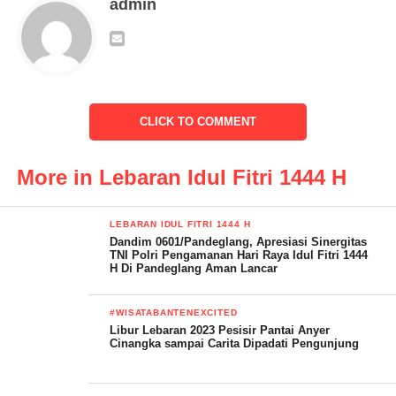
admin
liburan lebaran tahun ini berjalan dengan sangat baik, lancar,
aman tertib dan nyaman,” ucap Yurlena Rachman,
Senin(01/5/2023)
Terima kasih disampaikan kepada Polres Cilegon, Polsek anyer,
polsek Cinangka, Polsek Ciwandan, Polsek Mancak, Kodim
CLICK TO COMMENT
Cilegon, Koramil Anyer, Koramil Cinangka. Camat Anyer,
Camat Cinangka, Ditlantas Polda banten, Ditpamobvit Polda
More in Lebaran Idul Fitri 1444 H
Banten, Ditpolairud Polda Banten.
Terima kasih juga di sampaikan kepada pihak Pemerintah
LEBARAN IDUL FITRI 1444 H
Kabupaten Serang, Disporapar Kabupaten Serang, Dishub
Dandim 0601/Pandeglang, Apresiasi Sinergitas
TNI Polri Pengamanan Hari Raya Idul Fitri 1444
Kabupaten Serang BPBD Kabupaten Serang, Dinkes
H Di Pandeglang Aman Lancar
Kabupaten Serang, Kominfo Kabupaten Serang.
#WISATABANTENEXCITED
Libur Lebaran 2023 Pesisir Pantai Anyer
Cinangka sampai Carita Dipadati Pengunjung