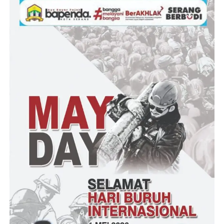
Ketua BPC PHRI Lebak, Hj. Rosna Gustina Rahayu
mengatakan kunjungannya ke bandung dalam rangka silaturahmi
dan sekaligus studi tiru terkait kepariwisataan di Kota Bandung
serta bertukar pikiran terkait program-program PHRI.
“Alhamdulillah kami bisa diterima untuk bersilaturahmi dengan
jajaran PHRI Bandung dan mendapat sambutan yang luar biasa
dari Ketua PHRI Bandung dan jajaran, tentu kami tepat untuk
bersilaturahmi sekaligus kami ingin belajar bagaimana mengelola
dan meningkatkan pariwisata di Kota Bandung untuk nantinya
kita terapkan di Kabupaten Lebak. Kami melihat jajaran