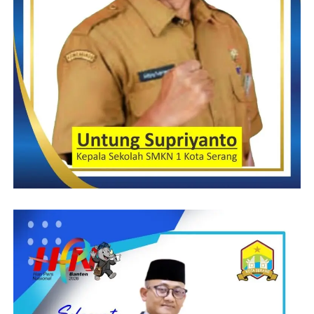
Sementara itu, Ketua BPC PHRI Bandung, H. Use Juhaya
mengapresiasi kunjungan silaturahmi yang dilakukan Ketua
PHRI Lebak beserta jajaran pengurusnya.
“Kami sangat terbuka, menyambut kunjungan ketua PHRI
Lebak dan jajaran, sangat merasa terhormat bisa menerima di
kota bandung. Semoga saja silaturahmi ini bisa saling
memotivasi kita untuk sama-sama membesarkan PHRI dan juga
pariwisata di kawasan masing-masing. Tadi kami juga bertukar
ide dan gagasan dalam program kerjanya dan tentu itu sangat
baik untuk organisasi kedepan” pungkasnya.
Indrimardi22
Post Views:
23