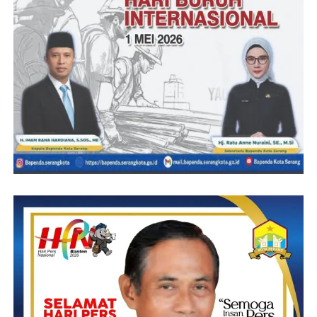
Salah satu warga binaan, yang turut dalam proses budi daya,
Awaludin mengatakan dirinya bersama teman-teman yang lain,
akan selalu menjaga dan merawat labu siam yang mereka tanam
agar berbuah lebat.
“Disini kami juga diberikan materi, bagaimana merawat tanaman
hingga bisa berbuah lebat saat siap dipanen nanti. Kami senang
melakukannya, dan kami akan rawat hingga tumbuh subur,”
ujarnya.
Diketahui, Tanaman labu siam umumnya sudah berbunga dan
siap dipanen pada usia 3-5 bulan setelah masa tanam. Setelah
panen pertama, panen berikutnya dapat dilakukan sekitar satu
minggu sekali.
Cara memanennya pun mudah, yaitu hanya perlu memotong