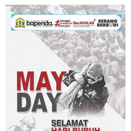
mempersiapkan biji labu siam untuk ditanam di lahan kosong
seluas 4×6 meter persegi. Selanjutnya, Lubang berukuran 40×40
cm dengan kedalaman 20 cm dibuat untuk tempat menanam
bibit.
Sebagiannya lagi, sibuk merajut bilah bambu untuk didirikan
kokoh, agar bisa menopang tanaman labu siam yang merambat.
Setelah melakukan proses penanaman, seluruh warga binaan ini
akan melakukan perawatan hingga labu siam siap dipanen.