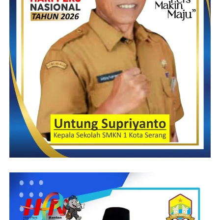
labu siam pada tangkainya dengan menggunakan pisau. Namun,
jangan sampai buahnya terjatuh. Sebab, kulit labu siam
cenderung mudah rusak jika jatuh.
Irul/RG
Post Views:
20