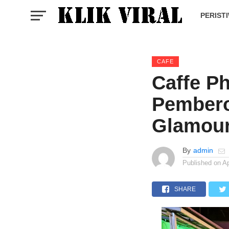
PERIST
CAFE
Caffe Ph
Pembero
Glamour
By
admin
Published on
Ap
SHARE