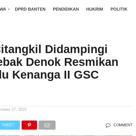
IWA
DPRD BANTEN
PENDIDIKAN
HUKRIM
POLITIK
itangkil Didampingi
ebak Denok Resmikan
u Kenanga II GSC
ktober 27, 2022
TWEET
COMMENT