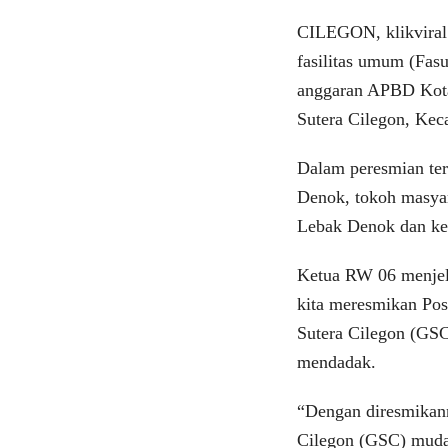
CILEGON, klikviral
fasilitas umum (Fa
anggaran APBD Kota
Sutera Cilegon, Kec
Dalam peresmian ter
Denok, tokoh masya
Lebak Denok dan k
Ketua RW 06 menjela
kita meresmikan Po
Sutera Cilegon (GSC
mendadak.
“Dengan diresmikan
Cilegon (GSC) muda