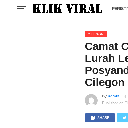
PERIST
CILEGON
Camat C
Lurah L
Posyand
Cilegon
By
admin
Published on
O
SHARE