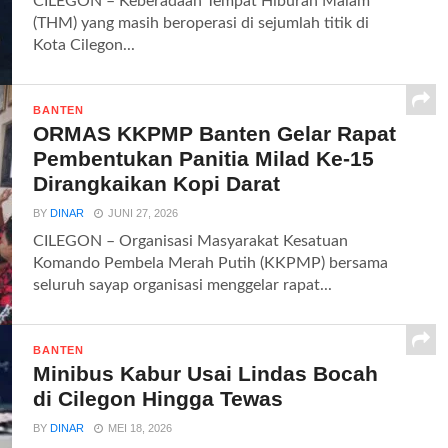
CILEGON – Keberadaan Tempat Hiburan Malam
(THM) yang masih beroperasi di sejumlah titik di
Kota Cilegon...
BANTEN
ORMAS KKPMP Banten Gelar Rapat
Pembentukan Panitia Milad Ke-15
Dirangkaikan Kopi Darat
BY
DINAR
JUNI 27, 2026
CILEGON – Organisasi Masyarakat Kesatuan
Komando Pembela Merah Putih (KKPMP) bersama
seluruh sayap organisasi menggelar rapat...
BANTEN
Minibus Kabur Usai Lindas Bocah
di Cilegon Hingga Tewas
BY
DINAR
MEI 18, 2026