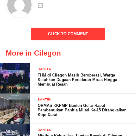
Ketua RW 06 menjelaskan kepada media klikviral.com,
alhamdulillah hari ini kita meresmikan Posyandu Kenanga Dua
di Lingkungan Perumahan Grant Sutera Cilegon (GSC) berjalan
CLICK TO COMMENT
lancar, walupun pelaksanaan nya secara mendadak.
“Dengan diresmikannya Posyandu Kenanga Dua untuk warga
More in Cilegon
Link Grant Sutera Cilegon (GSC) mudah mudahan bisa
bermanfaat bagi seluruh warga GSC untuk melaksanakan
BANTEN
Posyandu, karena sebelumnya warga GSC melakukan Posyandu
THM di Cilegon Masih Beroperasi, Warga
nya di salah satu warga,” Ungkap Nanang.
Keluhkan Dugaan Peredaran Miras Hingga
Membuat Resah
BANTEN
ORMAS KKPMP Banten Gelar Rapat
Pembentukan Panitia Milad Ke-15 Dirangkaikan
Kopi Darat
BANTEN
Minibus Kabur Usai Lindas Bocah di Cilegon