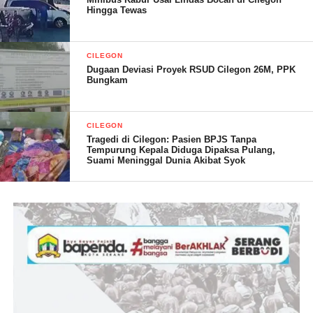
Hingga Tewas
CILEGON
Dugaan Deviasi Proyek RSUD Cilegon 26M, PPK
Sementara itu Hikmat S.Ip Lurah Lebak Denok mengatakan,
Bungkam
Alhamdulilah kita Kelurahan Lebak Denok meresmikan
Posyandu Kenanga Dua di Lingkungan Grant Sutera Cilegon
(GSC) berjalan dengan lancar.
CILEGON
Tragedi di Cilegon: Pasien BPJS Tanpa
Tempurung Kepala Diduga Dipaksa Pulang,
“Saya berharap dengan dibangun nya Posyandu yang sekarang
Suami Meninggal Dunia Akibat Syok
kita resmikan ini, mudah mudahan kedepan warga sekitar bisa
menggunakan fasilitas ini dengan sebaik-baiknya,” Tutup
Hikmat.
Irul/RG
Post Views:
17