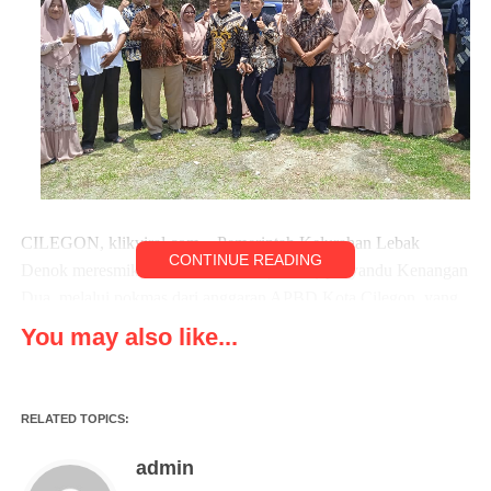
CILEGON, klikviral.com – Pemerintah Kelurahan Lebak
CONTINUE READING
Denok meresmikan fasilitas umum (Fasum) posyandu Kenangan
Dua, melalui pokmas dari anggaran APBD Kota Cilegon, yang
berlokasi di Lingkungan Perumahan Grant Sutera Cilegon,
You may also like...
Kecamatan Citangkil, Kota Cilegon, Kamis (27/10/2022).
Dalam peresmian tersebut turut dihadiri oleh Camat Citangkil,
RELATED TOPICS:
Lurah Lebak Denok, tokoh masyarakat GSC, tokoh agama
GSC, kader PKK Kelurahan Lebak Denok dan ketua RT/RW
admin
Link GSC.