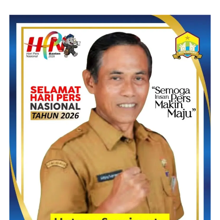
thêm:
https://quartierdetes.info/
user-profile/game-tai-8kbet-
za-com-ca-cuoc-online-19-
07-2025