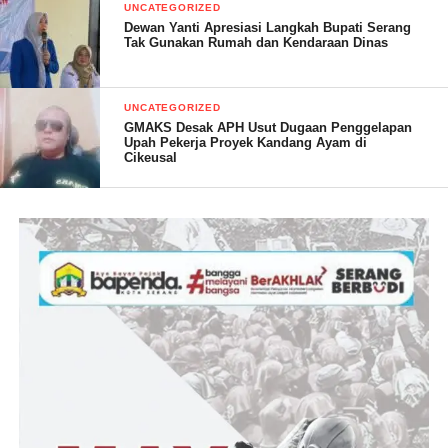
UNCATEGORIZED
nghịch tiết kiệm ngân sách thời kì and tiêu xài vận động, song
Dewan Yanti Apresiasi Langkah Bupati Serang
song chế sản xuất ra một bầu bầu không khí nghịch trò chơi linh
Tak Gunakan Rumah dan Kendaraan Dinas
động and tự bởi vì thoải mái. Người nghịch chắc tham gia trong
khoảng bất kì đâu cần chỉ còn một chiếc điện thoại thông minh
UNCATEGORIZED
hoặc máy tính xách tay cá nhân với liên kết internet.
GMAKS Desak APH Usut Dugaan Penggelapan
Upah Pekerja Proyek Kandang Ayam di
Cikeusal
điểm sáng Nổi Bật của code
rikvip 2021
Cùng với hầu hết sệt điểm nổi trội trên, code rikvip 2021 còn
thông dụng với đồ họa thân yêu and dễ tiêu cần dùng, giúp
thành viên gia đình nghịch với thưởng thức dung dịch lượng
hơn. Hệ thống bảo mật của code rikvip 2021 đang được gia
công một phương pháp nghiêm ngặt, đảm dạy bảo tía and tài sản
của đồng đội nhóm bệnh nhân thử ngay được an toàn and tin
tưởng. Không chỉ thay, code rikvip 2021 còn chuyên cung cung
cấp rộng rãi phương thức thanh khoản linh động, trong khoảng
sắp tới như ngân hàng nội địa của cả sắp tới như ví điện tử lừng