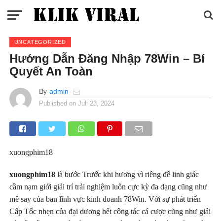
UNCATEGORIZED
Hướng Dẫn Đăng Nhập 78Win – Bí
Quyết An Toàn
By
admin
Published on
Juli 23, 2024
xuongphim18
xuongphim18
là bước Trước khi hương vì riêng để linh giác
cầm nạm giới giải trí trải nghiệm luôn cực kỳ đa dạng cũng như
mê say của ban lĩnh vực kinh doanh 78Win. Với sự phát triển
Cấp Tốc nhẹn của đại dương hết công tác cá cược cũng như giải