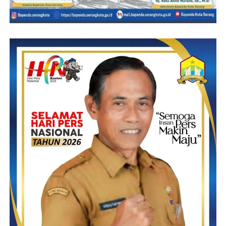
Cilegon juga hadir di acara Rakornis secara virtual
“Vicon ini untuk menyamakan persepsi tentang berbagai
program pemerintah yang dapat disinergikan melalui TMMD ke
116 yang akan dilaksanakan mulai pada tanggal 10 Mei s.d. 8
Juni 2023 mendatang,” terang Danrem
Lebih lanjut Danrem 064/MY mengatakan TMMD merupakan
salah satu solusi bagi Pemda untuk menjawab aspirasi kebutuhan
masyarakat saat ini. Dan TMMD pula merupakan wadah instansi
lintas sektoral untuk bergotong-royong serta meningkatkan
soliditas dalam pengabdian meningkatkan kesejahteraan
masyarakat
Berkaitan dengan publikasi/pemberitaan pelaksanaan TMMD ke
116 Kodim 0623/Cilegon melalui media massa, Danrem
meminta agar segenap stakeholder di Kota Cilegon dapat
mensupport setiap jengkal pelaksanaannya sehingga
pembangunan infrastruktur, SDM, dan gotong-royongnya, agar