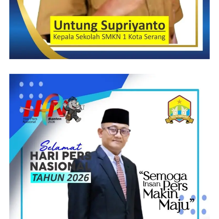
diketahui juga khalayak umum baik lokal maupun nasional.
” Yang utama adalah bagaimana kemanunggalan TNI dengan
rakyat dapat diketahui umum saat pelaksanaan TMMD itu
sendiri,” pintanya.
Hermawan – A.Syukur
Post Views:
23