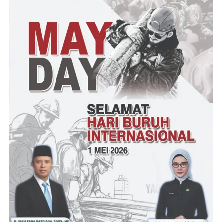
mempedomani ketentuan dan tujuan dilaksanakannya Lomba
Karya Jurnalistik (LKJ). Publikasikan kegiatan TMMD Ke-116
TA 2023 secara massif,” pungkas Mayjen TNI Mochammad
Hasan.
Sementara itu Danrem 064/MY usai mengikuti Rakornis
menyampaikan Untuk di Korem 064/MY sendiri, kali ini Kodim
0623/Cilegon menjadi pelaksana TMMD ke 116 di Kelurahan
Cikerai Kecamatan Cibeber sehingga pejabat Forkopimda Kota