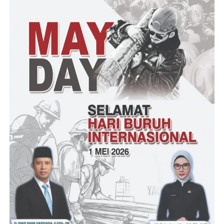
menyebutkan namanya mengusir para jurnalis untuk meliput
kegiatan tersebut.
Bahkan dia mengancam jangan macam macam disini ada Intel
Polda Banten dan disuruh nunggu di parkiran dan menyuruh
anggota satpam hotel untuk mengusir para jurnalis.
Sangat disayangkan keterbukaan informasi publik dan
penghargaan yang diberikan ternyata patut dipertanyakan dan di
surat undangan yang bertemakan publikasi dakwah apakah
Depag memang sudah anti terhadap media publikasi yang lain.
Tantowi
Post Views:
13