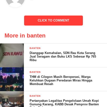
Penghargaan diserahkan Selasa (6/12) oleh Menpan-RB,
Abdullah Azwar Anas, kepada Kepala Biro Ortala Setjen
Kemenag, Akhmad Lutfi yang mewakili Menag Yaqut Cholil
CLICK TO COMMENT
Qoumas. Apresiasi diberikan bersamaan gala “Penganugerahan
Bersama Pelayanan Publik dan Reformasi Birokrasi”.
More in banten
Menjadi sebuah pertanyaan dimana penghargaan tersebut tidak
sesuai dengan terjadi di lapangan.
BANTEN
Dianggap Kemahalan, SDN Rau Kota Serang
Jual Seragam dan Buku LKS Sebesar Rp 765
Ketika para jurnalis akan meliput kegiatan Depag provinsi
Ribu
Banten di hotel Puri Kayana Kota Serang tidak diperbolehkan
untuk meliput malah terkesan sebagai teroris.
BANTEN
THM di Cilegon Masih Beroperasi, Warga
Keluhkan Dugaan Peredaran Miras Hingga
Membuat Resah
BANTEN
Pertanyakan Legalitas Pengelolaan Umah Kopi
Gunung Karang, KABB Desak Pemprov Banten