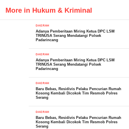
konsisten untuk menindak lanjuti dugaan pungutan liar (pungli)
More in Hukum & Kriminal
pada program Pendaftaran Tanah Sistematis Lengkap (PTSL) di
Desa Cimanis Kecamatan Sobang Kabupaten Pandeglang,
DAERAH
Banten, padahal sebelumnya Kasi Intel Kejaksaan Negeri
Adanya Pemberitaan Miring Ketua DPC LSM
Pandeglang bersama Tim nya sudah melakukan investigasi atau
TRINUSA Serang Mendatangi Polsek
Padarincang
kroscek langsung dan dikawal beberapa media,” tegasnya
DAERAH
Ditempat terpisah, Wildan selaku Kasi Intel Kejari Pandeglang
Adanya Pemberitaan Miring Ketua DPC LSM
saat dihubungi via pesan whatssapnya tidak ada jawaban, seolah
TRINUSA Serang Mendatangi Polsek
Padarincang
menutup mata dengan temuan awak media di salah satu Desa
yang mana Dugaan pungutan liar di Program PTSL tahun 2022-
DAERAH
2023 yang lalu
Baru Bebas, Residivis Pelaku Pencurian Rumah
Kosong Kembali Dicokok Tim Resmob Polres
(YEN/Dd)
Serang
DAERAH
Post Views:
18
Baru Bebas, Residivis Pelaku Pencurian Rumah
Kosong Kembali Dicokok Tim Resmob Polres
Serang