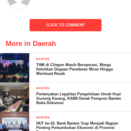
Sukamanah,desa Curuggoong, kecamatan Padarincang,
Kabupaten Serang.Minggu (12/3/2023).
Puput (25) pada saat kejadian mengatakan “Sekitar pukul 12:00
CLICK TO COMMENT
Wib saya berada di rumah korban kades Curuggoong datang
terduga pelaku mantri inisial SI untuk menemui kepala desa
More in Daerah
Curugoong (Salamunasir), kemudian saya mengetuk pintu
rumah korban dan dibukakan oleh istri korban dan terduga
BANTEN
pelaku SI menanyakan keberadaan kades Curuggoong
THM di Cilegon Masih Beroperasi, Warga
“ungkapnya
Keluhkan Dugaan Peredaran Miras Hingga
Membuat Resah
BANTEN
Pertanyakan Legalitas Pengelolaan Umah Kopi
Gunung Karang, KABB Desak Pemprov Banten
Buka Dokumen
BANTEN
HUT ke-10, Bank Banten Siap Menjadi Bagian
Penting Pertumbuhan Ekonomi di Provinsi