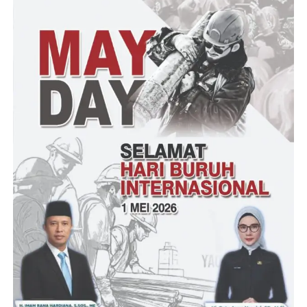
Dari hasil pemeriksaan oleh RSUD Provinsi Banten bahwa
kepala desa Curuggoong Salamunnasir dinyatakan telah
meninggal dunia.
Untuk saat ini terduga pelaku berinisial SI sudah di amankan di
unit Reskrim Polresta Serang Kota guna melakukan
penyelidikan. lebih lanjut
Tantowi – Suheli
Post Views:
22