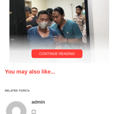
CONTINUE READING
You may also like...
SERANG,klikviral.com-Dugaan pembunuhan terhadap kepala
desa Curuggoong Salamunnasir yang dilakukan oleh terduga
pelaku inisial SI ahirnya di tangkap.
RELATED TOPICS:
Kepolisian sektor Padarincang telah melaksanakan olah TKP
admin
dugaan pembunuhan terhadap Kepala Desa Curugggoong yang
dilakukan oleh terduga pelaku berinisial SI.di Kampung