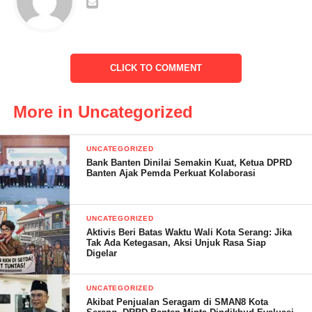
mengerjakan pengaspalan jalan secara sembarangan itu jelas
kelalaian dan berpotensi merugikan Negara.” Katanya.
CLICK TO COMMENT
Post Views:
14
More in Uncategorized
UNCATEGORIZED
Bank Banten Dinilai Semakin Kuat, Ketua DPRD
Banten Ajak Pemda Perkuat Kolaborasi
UNCATEGORIZED
Aktivis Beri Batas Waktu Wali Kota Serang: Jika
Tak Ada Ketegasan, Aksi Unjuk Rasa Siap
Digelar
UNCATEGORIZED
Akibat Penjualan Seragam di SMAN8 Kota