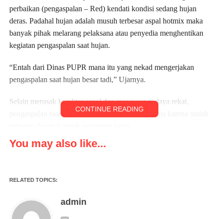
perbaikan (pengaspalan – Red) kendati kondisi sedang hujan
deras. Padahal hujan adalah musuh terbesar aspal hotmix maka
banyak pihak melarang pelaksana atau penyedia menghentikan
kegiatan pengaspalan saat hujan.
“Entah dari Dinas PUPR mana itu yang nekad mengerjakan
pengaspalan saat hujan besar tadi,” Ujarnya.
Selain merusak kwalitas aspal dan mengurangi daya rekat,
CONTINUE READING
pengaspalan saat hujan juga bisa berpotensi pidana karena sudah
tertuang dalam kontrak perjanjian kerja.
You may also like...
Kecurangan karena pengerjaan pengaspalan saat hujan dapat
merugikan negara, maka pelaksana pengaspalan tersebut dapat
dijerat Undang-undang Nomor 20 Tahun 2001 tentang
RELATED TOPICS:
perubahan atas UU Nomor 31 Tahun 1999 tentang
Pemberantasan Tindak Pidana Korupsi.
admin
“Perbuatan yang dilakukan pelaksana atau Dinas PUPR dengan