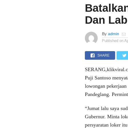
Batalka
Dan La
By
admin
Published on
Ap
SHARE
SERANG,klikviral.
Puji Santoso menya
lowongan pekerjaan
Pandeglang. Permint
“Jumat lalu saya s
Gubernur. Minta lok
persyaratan loker i