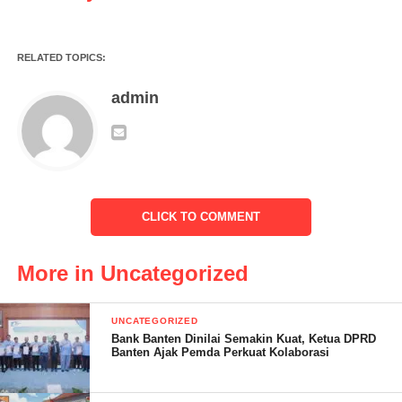
RELATED TOPICS:
admin
CLICK TO COMMENT
More in Uncategorized
UNCATEGORIZED
Bank Banten Dinilai Semakin Kuat, Ketua DPRD
Banten Ajak Pemda Perkuat Kolaborasi