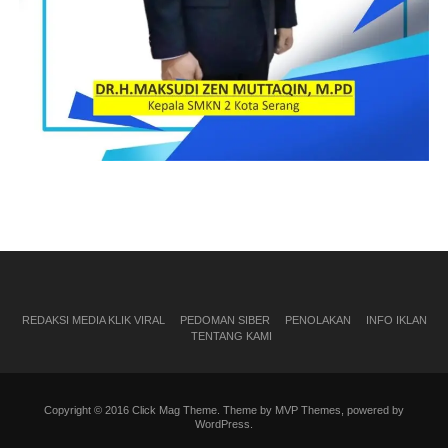
REDAKSI MEDIA KLIK VIRAL
PEDOMAN SIBER
PENOLAKAN
INFO IKLAN
TENTANG KAMI
Copyright © 2016 Click Mag Theme. Theme by MVP Themes, powered by
WordPress.